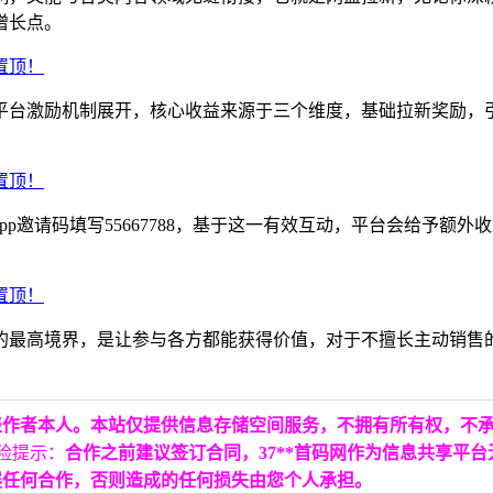
增长点。
台激励机制展开，核心收益来源于三个维度，基础拉新奖励，引
p邀请码填写55667788，基于这一有效互动，平台会给予额
最高境界，是让参与各方都能获得价值，对于不擅长主动销售的人
表作者本人。本站仅提供信息存储空间服务，不拥有所有权，不
险提示：
合作之前建议签订合同，37**首码网作为信息共享平
展任何合作，否则造成的任何损失由您个人承担。