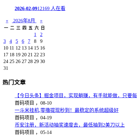
2026-02-09
12169 人在看
«
2026年8月
»
一
二
三
四
五
六
日
1
2
3
4
5
6
7
8
9
10
11
12
13
14
15
16
17
18
19
20
21
22
23
24
25
26
27
28
29
30
31
热门文章
【今日头条】掘金项目，实现躺赚，有手就能做，只要每
首码项目 ，
08-10
一斗米挂机,零撸提现秒到！最稳定的系统超级好
首码项目 ，
04-19
币安注册，新活动抽奖速度去，最低抽到2美刀以上
首码项目 ，
05-14