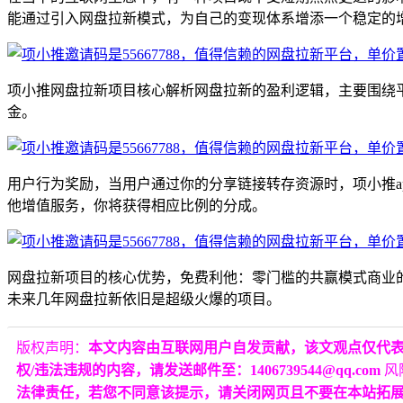
能通过引入网盘拉新模式，为自己的变现体系增添一个稳定的
项小推网盘拉新项目核心解析网盘拉新的盈利逻辑，主要围绕平
金。
用户行为奖励，当用户通过你的分享链接转存资源时，项小推ap
他增值服务，你将获得相应比例的分成。
网盘拉新项目的核心优势，免费利他：零门槛的共赢模式商业的
未来几年网盘拉新依旧是超级火爆的项目。
版权声明：
本文内容由互联网用户自发贡献，该文观点仅代
权/违法违规的内容，请发送邮件至：1406739544@qq.com
风
法律责任，若您不同意该提示，请关闭网页且不要在本站拓