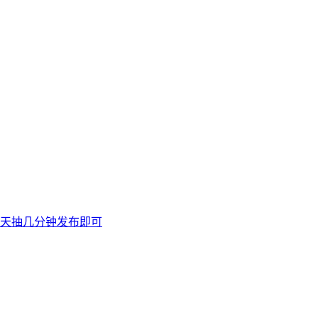
天抽几分钟发布即可