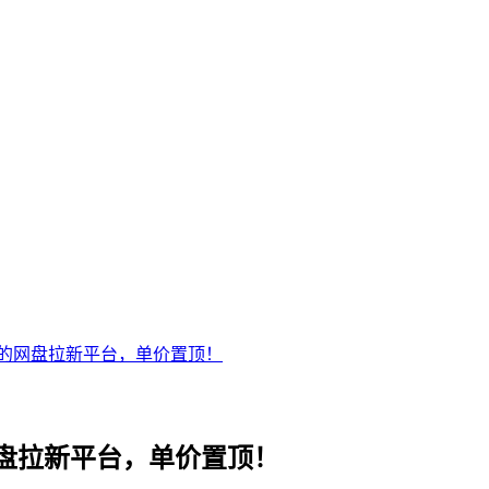
信赖的网盘拉新平台，单价置顶！
的网盘拉新平台，单价置顶！