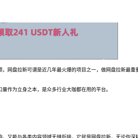
单价置顶，网盘拉新可谓是近几年最火爆的项目之一，做网盘拉新最
扣量作为立身之本，是众多行业大咖都在用的平台。
响，又能与各类内容领域无缝衔接，它就是网盘拉新，无论你深