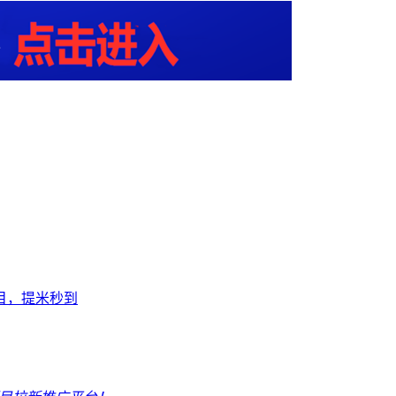
目，提米秒到