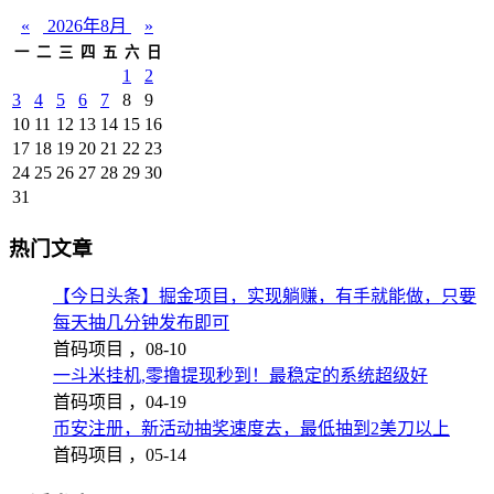
«
2026年8月
»
一
二
三
四
五
六
日
1
2
3
4
5
6
7
8
9
10
11
12
13
14
15
16
17
18
19
20
21
22
23
24
25
26
27
28
29
30
31
热门文章
【今日头条】掘金项目，实现躺赚，有手就能做，只要
每天抽几分钟发布即可
首码项目 ，
08-10
一斗米挂机,零撸提现秒到！最稳定的系统超级好
首码项目 ，
04-19
币安注册，新活动抽奖速度去，最低抽到2美刀以上
首码项目 ，
05-14