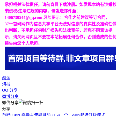
承担相关法律责任。请勿盲目下载注册。如发现本站有涉嫌
袭侵权/违法违规的内容，请发送邮件至：
1406739544@qq.com
风险提示：
合作之前建议签订合同，
37**首码网作为信息共享平台无法对信息的真实性及准确性
出判断，不承担任何财产损失和法律责任，若您不同意该提
示，请关闭网页且不要在本站拓展任何合作，否则造成的任
损失由您个人承担。
阅读
海报
QQ 分享
微博分享
微信分享
分享
首码[OPN]零撸主流碧目前0.15u一个，daily爬墙升级模式