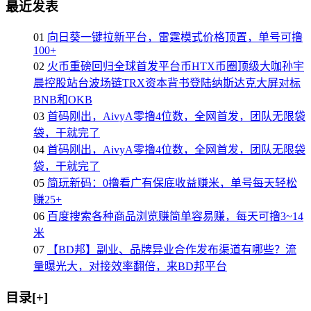
最近发表
01
向日葵一键拉新平台，雷霆模式价格顶置，单号可撸
100+
02
火币重磅回归全球首发平台币HTX币圈顶级大咖孙宇
晨控股站台波场链TRX资本背书登陆纳斯达克大屏对标
BNB和OKB
03
首码刚出，AivyA零撸4位数，全网首发，团队无限袋
袋，干就完了
04
首码刚出，AivyA零撸4位数，全网首发，团队无限袋
袋，干就完了
05
简玩新码：0撸看广有保底收益赚米，单号每天轻松
赚25+
06
百度搜索各种商品浏览赚简单容易赚，每天可撸3~14
米
07
【BD邦】副业、品牌异业合作发布渠道有哪些？流
量曝光大，对接效率翻倍，来BD邦平台
目录[+]