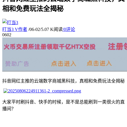
相和免费玩法全揭秘
叮当3
V
作者
/
06-02
/
5.07 K阅读
/
0评论
06
02
抖音网红主推的云端数字商城黑科技，真相和免费玩法全揭秘
大家平时刷抖音、快手的时候，是不是总能刷到一类很火的直
播间？