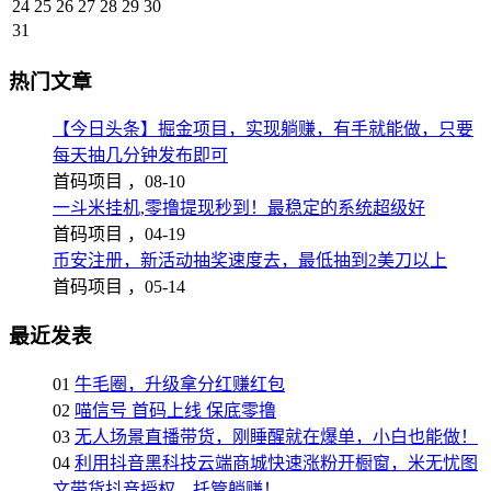
24
25
26
27
28
29
30
31
热门文章
【今日头条】掘金项目，实现躺赚，有手就能做，只要
每天抽几分钟发布即可
首码项目 ，
08-10
一斗米挂机,零撸提现秒到！最稳定的系统超级好
首码项目 ，
04-19
币安注册，新活动抽奖速度去，最低抽到2美刀以上
首码项目 ，
05-14
最近发表
01
牛毛圈，升级拿分红赚红包
02
喵信号 首码上线 保底零撸
03
无人场景直播带货，刚睡醒就在爆单，小白也能做！
04
利用抖音黑科技云端商城快速涨粉开橱窗，米无忧图
文带货抖音授权，托管躺赚！