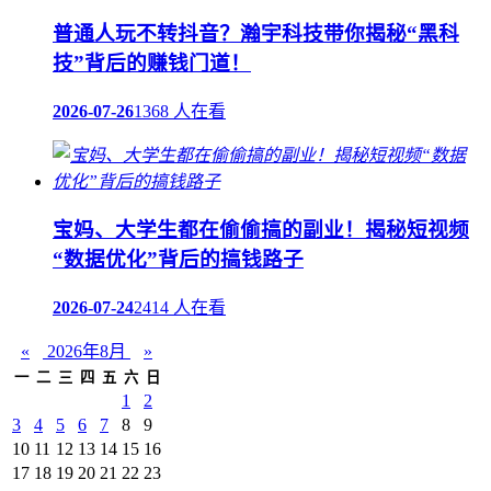
普通人玩不转抖音？瀚宇科技带你揭秘“黑科
技”背后的赚钱门道！
2026-07-26
1368 人在看
宝妈、大学生都在偷偷搞的副业！揭秘短视频
“数据优化”背后的搞钱路子
2026-07-24
2414 人在看
«
2026年8月
»
一
二
三
四
五
六
日
1
2
3
4
5
6
7
8
9
10
11
12
13
14
15
16
17
18
19
20
21
22
23