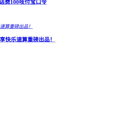
话费100吱付宝口令
享快乐速算重磅出品！