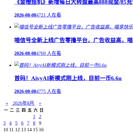
《金橙挂机》新增每日大转盘最高888现金/85充
2026-08-08
4721 人在看
喵信号全新上线广告零撸平台，广告收益高，喵
2026-08-08
4769 人在看
首码！AivyAI新模式刚上线，目前一币6.6u
2026-08-08
4775 人在看
«
2026年8月
»
一
二
三
四
五
六
日
1
2
3
4
5
6
7
8
9
10
11
12
13
14
15
16