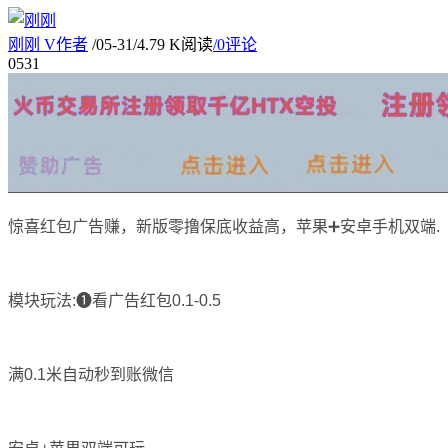
刚刚
V
作者
/
05-31
/
4.79 K阅读
/
0评论
05
31
惊喜红包广告赚，新版零撸保底收益高，苹果➕安卓手机双端.
模块玩法:❶看广告红包0.1-0.5
满0.1米自动秒到账微信