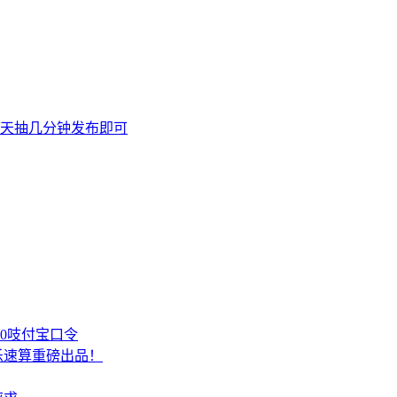
天抽几分钟发布即可
00吱付宝口令
乐速算重磅出品！