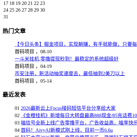
17
18
19
20
21
22
23
24
25
26
27
28
29
30
31
热门文章
【今日头条】掘金项目，实现躺赚，有手就能做，只要每
首码项目 ，
08-10
一斗米挂机,零撸提现秒到！最稳定的系统超级好
首码项目 ，
04-19
币安注册，新活动抽奖速度去，最低抽到2美刀以上
首码项目 ，
05-14
最近发表
01
2026最新云上Focus接码短信平台分享给大家
02
《金橙挂机》新增每日大转盘最高888现金/85充话费1
03
喵信号全新上线广告零撸平台，广告收益高，喵享快
04
首码！AivyAI新模式刚上线，目前一币6.6u