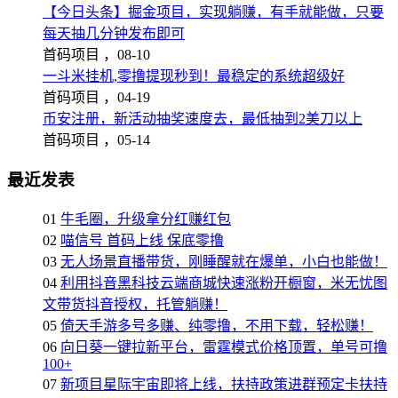
【今日头条】掘金项目，实现躺赚，有手就能做，只要
每天抽几分钟发布即可
首码项目 ，
08-10
一斗米挂机,零撸提现秒到！最稳定的系统超级好
首码项目 ，
04-19
币安注册，新活动抽奖速度去，最低抽到2美刀以上
首码项目 ，
05-14
最近发表
01
牛毛圈，升级拿分红赚红包
02
喵信号 首码上线 保底零撸
03
无人场景直播带货，刚睡醒就在爆单，小白也能做！
04
利用抖音黑科技云端商城快速涨粉开橱窗，米无忧图
文带货抖音授权，托管躺赚！
05
倚天手游多号多赚、纯零撸，不用下载，轻松赚！
06
向日葵一键拉新平台，雷霆模式价格顶置，单号可撸
100+
07
新项目星际宇宙即将上线，扶持政策进群预定卡扶持