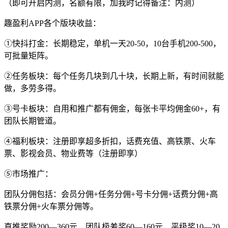
（即可开启内测，名额有限，加我时记得备注：内测）
趣盈利APP各个版块收益：
①快抖打金：长期稳定，单机一天20-50，10台手机200-500，
可批量矩阵。
②任务板块：每个任务几块到几十块，长期上新，有时间就能
做，多劳多得。
③号卡板块：自用和推广都有佣金，每张卡平均佣金60+，有
团队长期管道。
④福利板块：注册即享超多折扣，话费充值、高铁票、火车
票、影视会员、物业费等（注册即享）
⑤市场推广：
团队分佣包括：会员分佣+任务分佣+号卡分佣+话费分佣+高
铁票分佣+火车票分佣等。
直推奖励200—360元，团队极差奖60—160元，平级奖10—20