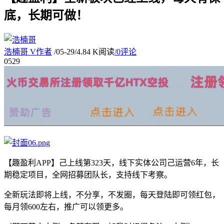
底，长期可做！
浩楠哥
V
作者
/
05-29
/
4.84 K阅读
/
0评论
05
29
【趣盈利APP】己上线第323天，线下实体公司己运营6年，长
期稳定项目，全网招募团队长，支持线下考察。
全新玩法即将上线，不分享，不发圈，每天登陆即可领红包，
每月领600左右，推广可以领更多。