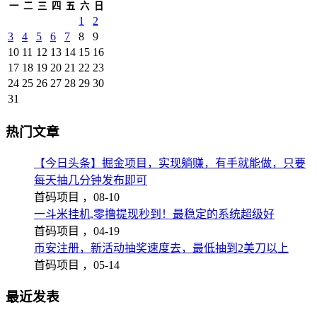
一
二
三
四
五
六
日
1
2
3
4
5
6
7
8
9
10
11
12
13
14
15
16
17
18
19
20
21
22
23
24
25
26
27
28
29
30
31
热门文章
【今日头条】掘金项目，实现躺赚，有手就能做，只要
每天抽几分钟发布即可
首码项目 ，
08-10
一斗米挂机,零撸提现秒到！最稳定的系统超级好
首码项目 ，
04-19
币安注册，新活动抽奖速度去，最低抽到2美刀以上
首码项目 ，
05-14
最近发表