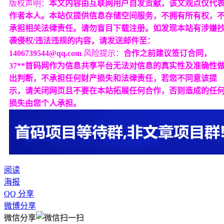
版权声明：
本文内容由互联网用户自发贡献，该文观点仅代
作者本人。本站仅提供信息存储空间服务，不拥有所有权，
承担相关法律责任。请勿盲目下载注册。如发现本站有涉嫌
袭侵权/违法违规的内容，请发送邮件至：
1406739544@qq.com
风险提示：
合作之前建议签订合同，
37**首码网作为信息共享平台无法对信息的真实性及准确性
出判断，不承担任何财产损失和法律责任，若您不同意该提
示，请关闭网页且不要在本站拓展任何合作，否则造成的任
损失由您个人承担。
阅读
海报
QQ 分享
微博分享
微信分享