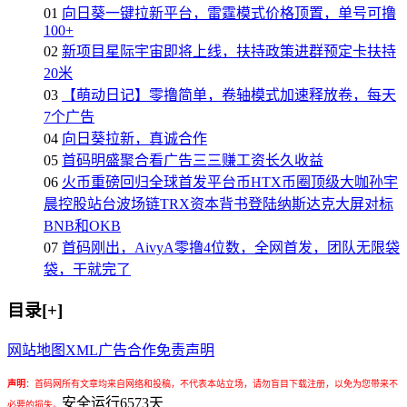
01
向日葵一键拉新平台，雷霆模式价格顶置，单号可撸
100+
02
新项目星际宇宙即将上线，扶持政策进群预定卡扶持
20米
03
【萌动日记】零撸简单，卷轴模式加速释放卷，每天
7个广告
04
向日葵拉新，真诚合作
05
首码明盛聚合看广告三三赚工资长久收益
06
火币重磅回归全球首发平台币HTX币圈顶级大咖孙宇
晨控股站台波场链TRX资本背书登陆纳斯达克大屏对标
BNB和OKB
07
首码刚出，AivyA零撸4位数，全网首发，团队无限袋
袋，干就完了
目录[+]
网站地图
XML
广告合作
免责声明
声明
：
首码网所有文章均来自网络和投稿，不代表本站立场，请勿盲目下载注册，以免为您带来不
安全运行
6573
天
必要的损失。