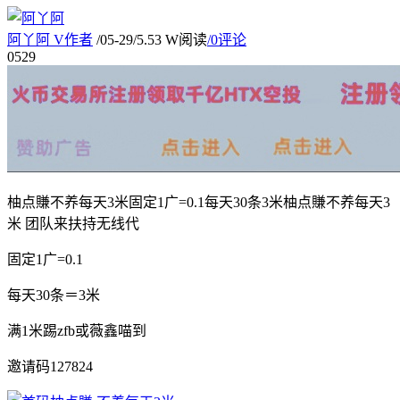
阿丫阿
V
作者
/
05-29
/
5.53 W阅读
/
0评论
05
29
柚点賺不养每天3米固定1广=0.1每天30条3米柚点賺不养每天3
米 团队来扶持无线代
固定1广=0.1
每天30条＝3米
满1米踢zfb或薇鑫喵到
邀请码127824