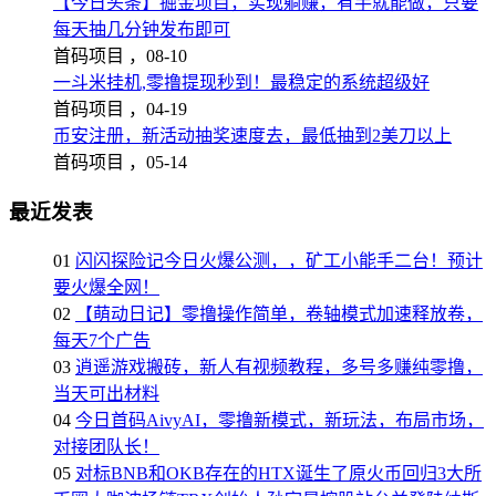
【今日头条】掘金项目，实现躺赚，有手就能做，只要
每天抽几分钟发布即可
首码项目 ，
08-10
一斗米挂机,零撸提现秒到！最稳定的系统超级好
首码项目 ，
04-19
币安注册，新活动抽奖速度去，最低抽到2美刀以上
首码项目 ，
05-14
最近发表
01
闪闪探险记今日火爆公测，，矿工小能手二台！预计
要火爆全网！
02
【萌动日记】零撸操作简单，卷轴模式加速释放卷，
每天7个广告
03
逍遥游戏搬砖，新人有视频教程，多号多赚纯零撸，
当天可出材料
04
今日首码AivyAI，零撸新模式，新玩法，布局市场，
对接团队长！
05
对标BNB和OKB存在的HTX诞生了原火币回归3大所