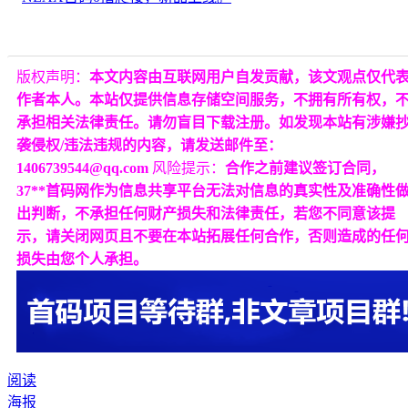
版权声明：
本文内容由互联网用户自发贡献，该文观点仅代
作者本人。本站仅提供信息存储空间服务，不拥有所有权，
承担相关法律责任。请勿盲目下载注册。如发现本站有涉嫌
袭侵权/违法违规的内容，请发送邮件至：
1406739544@qq.com
风险提示：
合作之前建议签订合同，
37**首码网作为信息共享平台无法对信息的真实性及准确性
出判断，不承担任何财产损失和法律责任，若您不同意该提
示，请关闭网页且不要在本站拓展任何合作，否则造成的任
损失由您个人承担。
阅读
海报