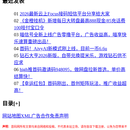
最近发表
01
2026最新云上Focus接码短信平台分享给大家
02
《金橙挂机》新增每日大转盘最高888现金/85充话费
100吱付宝口令
03
喵信号全新上线广告零撸平台，广告收益高，喵享快
乐速算重磅出品！
04
首码！AivyAI新模式刚上线，目前一币6.6u
05
钻石大亨2026新版，自带兑换提米乐，游戏钻石供不
应求
06
high推首码邀请码948095，做网盘拉新首选，单价高
结算快！
07
【幸运红包】首码刚出，首创矩阵玩法，推广收益超
高！
目录[+]
网站地图
XML
广告合作
免责声明
声明
：
首码网所有文章均来自网络和投稿，不代表本站立场，请勿盲目下载注册，以免为您带来不