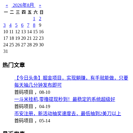
«
2026年8月
»
一
二
三
四
五
六
日
1
2
3
4
5
6
7
8
9
10
11
12
13
14
15
16
17
18
19
20
21
22
23
24
25
26
27
28
29
30
31
热门文章
【今日头条】掘金项目，实现躺赚，有手就能做，只要
每天抽几分钟发布即可
首码项目 ，
08-10
一斗米挂机,零撸提现秒到！最稳定的系统超级好
首码项目 ，
04-19
币安注册，新活动抽奖速度去，最低抽到2美刀以上
首码项目 ，
05-14