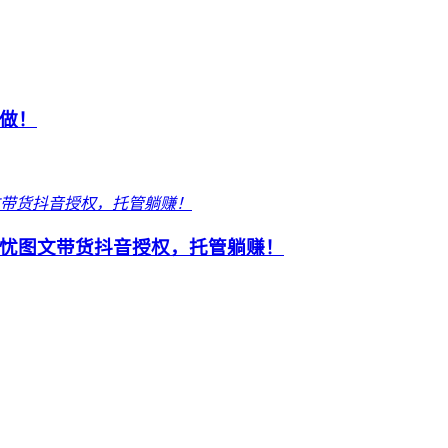
做！
忧图文带货抖音授权，托管躺赚！