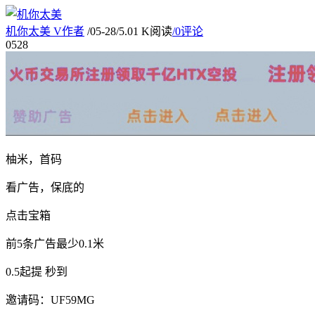
机你太美
V
作者
/
05-28
/
5.01 K阅读
/
0评论
05
28
柚米，首码
看广告，保底的
点击宝箱
前5条广告最少0.1米
0.5起提 秒到
邀请码：UF59MG