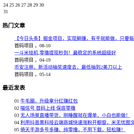
24
25
26
27
28
29
30
31
热门文章
【今日头条】掘金项目，实现躺赚，有手就能做，只要每
首码项目 ，
08-10
一斗米挂机,零撸提现秒到！最稳定的系统超级好
首码项目 ，
04-19
币安注册，新活动抽奖速度去，最低抽到2美刀以上
首码项目 ，
05-14
最近发表
01
牛毛圈，升级拿分红赚红包
02
喵信号 首码上线 保底零撸
03
无人场景直播带货，刚睡醒就在爆单，小白也能做！
04
利用抖音黑科技云端商城快速涨粉开橱窗，米无忧图
05
倚天手游多号多赚、纯零撸，不用下载，轻松赚！