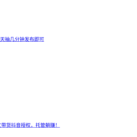
天抽几分钟发布即可
文带货抖音授权，托管躺赚！