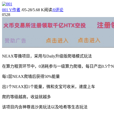
001
V
作者
/
05-28
/
5.68 K阅读
/
0评论
05
28
NEAX零撸项目，采用与Daily升级版爬墙模式玩法
在算力租赁环节中，0消耗参与一级算力爬墙，每日产出0.5个N
每1层NEAX爬墙后获得50%能量
出1个NEAX扣1个能量，微和支宝可收米，速度上车
爬的等级越高，收益就越多
该项目内含神尊逃沙类玩法以及哈希等生态玩法