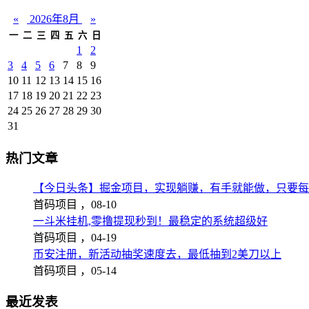
«
2026年8月
»
一
二
三
四
五
六
日
1
2
3
4
5
6
7
8
9
10
11
12
13
14
15
16
17
18
19
20
21
22
23
24
25
26
27
28
29
30
31
热门文章
【今日头条】掘金项目，实现躺赚，有手就能做，只要每
首码项目 ，
08-10
一斗米挂机,零撸提现秒到！最稳定的系统超级好
首码项目 ，
04-19
币安注册，新活动抽奖速度去，最低抽到2美刀以上
首码项目 ，
05-14
最近发表