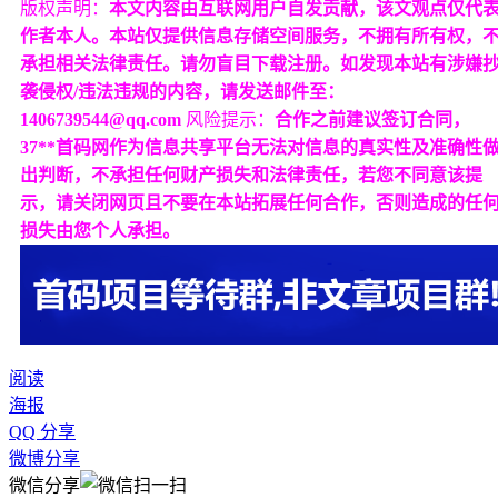
版权声明：
本文内容由互联网用户自发贡献，该文观点仅代
作者本人。本站仅提供信息存储空间服务，不拥有所有权，
承担相关法律责任。请勿盲目下载注册。如发现本站有涉嫌
袭侵权/违法违规的内容，请发送邮件至：
1406739544@qq.com
风险提示：
合作之前建议签订合同，
37**首码网作为信息共享平台无法对信息的真实性及准确性
出判断，不承担任何财产损失和法律责任，若您不同意该提
示，请关闭网页且不要在本站拓展任何合作，否则造成的任
损失由您个人承担。
阅读
海报
QQ 分享
微博分享
微信分享