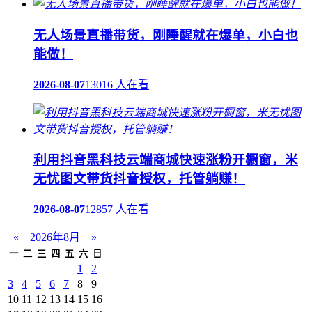
无人场景直播带货，刚睡醒就在爆单，小白也
能做！
2026-08-07
13016 人在看
利用抖音黑科技云端商城快速涨粉开橱窗，米
无忧图文带货抖音授权，托管躺赚！
2026-08-07
12857 人在看
«
2026年8月
»
一
二
三
四
五
六
日
1
2
3
4
5
6
7
8
9
10
11
12
13
14
15
16