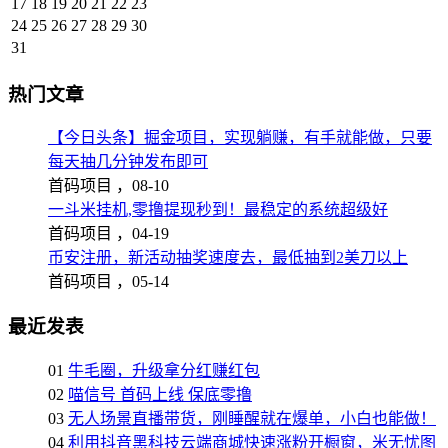
17
18
19
20
21
22
23
24
25
26
27
28
29
30
31
热门文章
【今日头条】掘金项目，实现躺赚，有手就能做，只要
每天抽几分钟发布即可
首码项目 ，
08-10
一斗米挂机,零撸提现秒到！最稳定的系统超级好
首码项目 ，
04-19
币安注册，新活动抽奖速度去，最低抽到2美刀以上
首码项目 ，
05-14
最近发表
01
牛毛圈，升级拿分红赚红包
02
喵信号 首码上线 保底零撸
03
无人场景直播带货，刚睡醒就在爆单，小白也能做！
04
利用抖音黑科技云端商城快速涨粉开橱窗，米无忧图