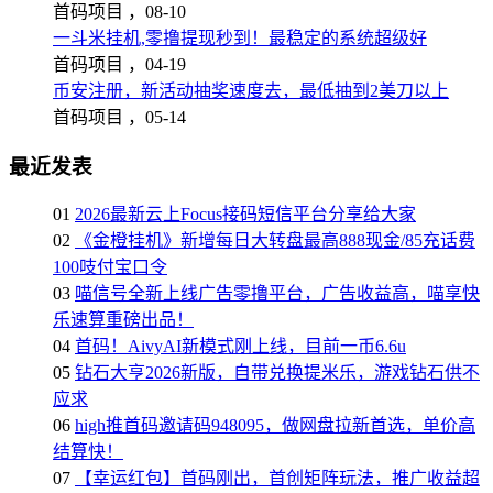
首码项目 ，
08-10
一斗米挂机,零撸提现秒到！最稳定的系统超级好
首码项目 ，
04-19
币安注册，新活动抽奖速度去，最低抽到2美刀以上
首码项目 ，
05-14
最近发表
01
2026最新云上Focus接码短信平台分享给大家
02
《金橙挂机》新增每日大转盘最高888现金/85充话费
100吱付宝口令
03
喵信号全新上线广告零撸平台，广告收益高，喵享快
乐速算重磅出品！
04
首码！AivyAI新模式刚上线，目前一币6.6u
05
钻石大亨2026新版，自带兑换提米乐，游戏钻石供不
应求
06
high推首码邀请码948095，做网盘拉新首选，单价高
结算快！
07
【幸运红包】首码刚出，首创矩阵玩法，推广收益超