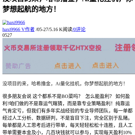
梦想起航的地方！
haxi9966
V
作者
/
05-27
/
5.16 K阅读
/
0评论
05
27
没项目的来，哈希撸金，Ai量化挂机，你梦想起航的地方！
很多朋友会说 这个都系不是BO菜吗？ 怎么能盈利？ 如何盈
利?咱们做的不是靠运气瞎猜，而是靠专业策略盈利！纯靠运
气肯定亏，但我们有多年实战经验的专业导师团队，每一单都
经过人工分析、数据研判，不是盲目下注，完全区别于乱赌。
每单都是人工思考后进行带单，每天轻轻松松十连胜，且人工
带单需要本金及小，几百块钱就可以参与，实现每天盈利10%