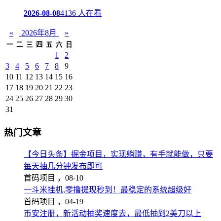
2026-08-08
4136 人在看
«
2026年8月
»
一
二
三
四
五
六
日
1
2
3
4
5
6
7
8
9
10
11
12
13
14
15
16
17
18
19
20
21
22
23
24
25
26
27
28
29
30
31
热门文章
【今日头条】掘金项目，实现躺赚，有手就能做，只要
每天抽几分钟发布即可
首码项目 ，
08-10
一斗米挂机,零撸提现秒到！最稳定的系统超级好
首码项目 ，
04-19
币安注册，新活动抽奖速度去，最低抽到2美刀以上