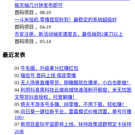
每天抽几分钟发布即可
首码项目 ，
08-10
一斗米挂机,零撸提现秒到！最稳定的系统超级好
首码项目 ，
04-19
币安注册，新活动抽奖速度去，最低抽到2美刀以上
首码项目 ，
05-14
最近发表
01
牛毛圈，升级拿分红赚红包
02
喵信号 首码上线 保底零撸
03
无人场景直播带货，刚睡醒就在爆单，小白也能做！
04
利用抖音黑科技云端商城快速涨粉开橱窗，米无忧图
文带货抖音授权，托管躺赚！
05
倚天手游多号多赚、纯零撸，不用下载，轻松赚！
06
向日葵一键拉新平台，雷霆模式价格顶置，单号可撸
100+
07
新项目星际宇宙即将上线，扶持政策进群预定卡扶持
20米