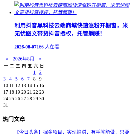
利用抖音黑科技云端商城快速涨粉开橱窗，米
无忧图文带货抖音授权，托管躺赚！
2026-08-07
166 人在看
«
2026年8月
»
一
二
三
四
五
六
日
1
2
3
4
5
6
7
8
9
10
11
12
13
14
15
16
17
18
19
20
21
22
23
24
25
26
27
28
29
30
31
热门文章
【今日头条】掘金项目，实现躺赚，有手就能做，只要