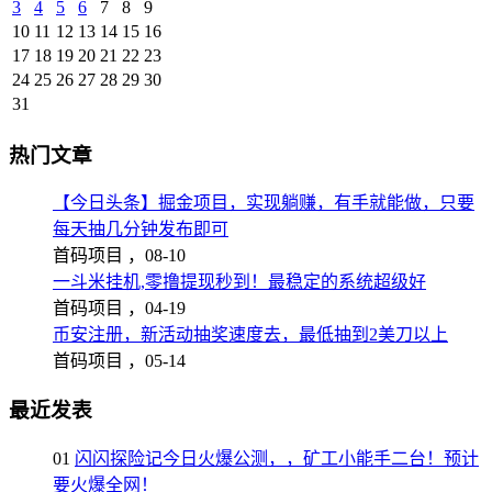
3
4
5
6
7
8
9
10
11
12
13
14
15
16
17
18
19
20
21
22
23
24
25
26
27
28
29
30
31
热门文章
【今日头条】掘金项目，实现躺赚，有手就能做，只要
每天抽几分钟发布即可
首码项目 ，
08-10
一斗米挂机,零撸提现秒到！最稳定的系统超级好
首码项目 ，
04-19
币安注册，新活动抽奖速度去，最低抽到2美刀以上
首码项目 ，
05-14
最近发表
01
闪闪探险记今日火爆公测，，矿工小能手二台！预计
要火爆全网！