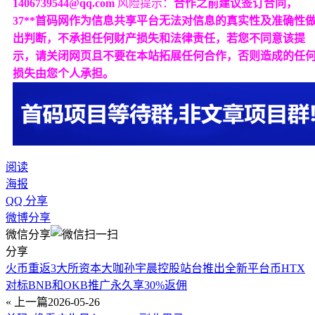
1406739544@qq.com
风险提示：
合作之前建议签订合同，
37**首码网作为信息共享平台无法对信息的真实性及准确性
出判断，不承担任何财产损失和法律责任，若您不同意该提
示，请关闭网页且不要在本站拓展任何合作，否则造成的任
损失由您个人承担。
阅读
海报
QQ 分享
微博分享
微信分享
分享
火币重返3大所资本大咖孙宇晨控股站台推出全新平台币HTX
对标BNB和OKB推广永久享30%返佣
« 上一篇
2026-05-26