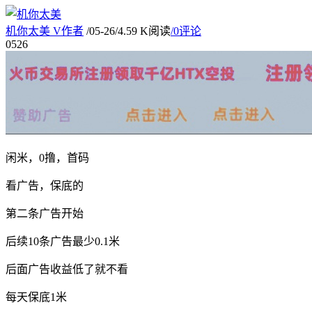
机你太美
V
作者
/
05-26
/
4.59 K阅读
/
0评论
05
26
闲米，0撸，首码
看广告，保底的
第二条广告开始
后续10条广告最少0.1米
后面广告收益低了就不看
每天保底1米