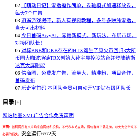
02
【萌动日记】零撸操作简单，卷轴模式加速释放卷，
每天7个广告
03
逍遥游戏搬砖，新人有视频教程，多号多赚纯零撸，
当天可出材料
04
今日首码AivyAI，零撸新模式，新玩法，布局市场，
对接团队长！
05
对标BNB和OKB存在的HTX诞生了原火币回归3大所
币圈大咖波场链TRX创始人孙宇晨控股站台并登陆纳斯
达克大屏附能
06
信商圈，免费发广告，流量大，精准粉，项目合作，
首码发布
07
乐奇宝首码 本团队全员可自动开VIP钻石级团队长
目录[+]
网站地图
XML
广告合作
免责声明
声明
：
首码网所有文章均来自网络和投稿，不代表本站立场，请勿盲目下载注册，以免为您带来不
安全运行
6572
天
必要的损失。