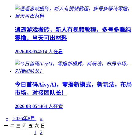
逍遥游戏搬砖，新人有视频教程，多号多赚纯
零撸，当天可出材料
2026-08-05
4614 人在看
今日首码AivyAI，零撸新模式，新玩法，布局
市场，对接团队长！
2026-08-05
4464 人在看
«
2026年8月
»
一
二
三
四
五
六
日
1
2