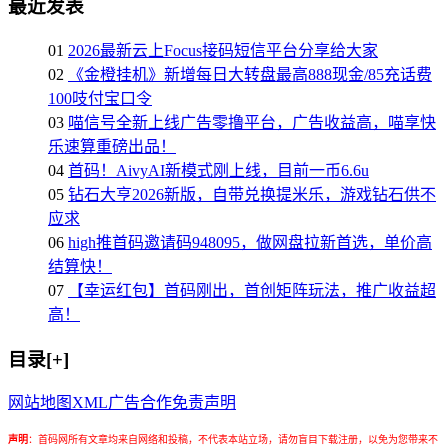
最近发表
01
2026最新云上Focus接码短信平台分享给大家
02
《金橙挂机》新增每日大转盘最高888现金/85充话费
100吱付宝口令
03
喵信号全新上线广告零撸平台，广告收益高，喵享快
乐速算重磅出品！
04
首码！AivyAI新模式刚上线，目前一币6.6u
05
钻石大亨2026新版，自带兑换提米乐，游戏钻石供不
应求
06
high推首码邀请码948095，做网盘拉新首选，单价高
结算快！
07
【幸运红包】首码刚出，首创矩阵玩法，推广收益超
高！
目录[+]
网站地图
XML
广告合作
免责声明
声明
：
首码网所有文章均来自网络和投稿，不代表本站立场，请勿盲目下载注册，以免为您带来不