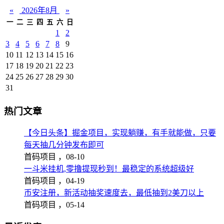
«
2026年8月
»
一
二
三
四
五
六
日
1
2
3
4
5
6
7
8
9
10
11
12
13
14
15
16
17
18
19
20
21
22
23
24
25
26
27
28
29
30
31
热门文章
【今日头条】掘金项目，实现躺赚，有手就能做，只要
每天抽几分钟发布即可
首码项目 ，
08-10
一斗米挂机,零撸提现秒到！最稳定的系统超级好
首码项目 ，
04-19
币安注册，新活动抽奖速度去，最低抽到2美刀以上
首码项目 ，
05-14