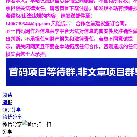
作者本人。本站仅提供信息存储空间服务，不拥有所有权，
承担相关法律责任。请勿盲目下载注册。如发现本站有涉嫌
袭侵权/违法违规的内容，请发送邮件至：
1406739544@qq.com
风险提示：
合作之前建议签订合同，
37**首码网作为信息共享平台无法对信息的真实性及准确性
出判断，不承担任何财产损失和法律责任，若您不同意该提
示，请关闭网页且不要在本站拓展任何合作，否则造成的任
损失由您个人承担。
阅读
海报
QQ 分享
微博分享
微信分享
分享