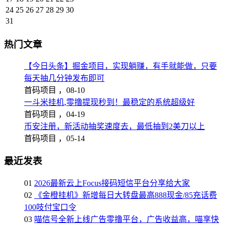
24
25
26
27
28
29
30
31
热门文章
【今日头条】掘金项目，实现躺赚，有手就能做，只要
每天抽几分钟发布即可
首码项目 ，
08-10
一斗米挂机,零撸提现秒到！最稳定的系统超级好
首码项目 ，
04-19
币安注册，新活动抽奖速度去，最低抽到2美刀以上
首码项目 ，
05-14
最近发表
01
2026最新云上Focus接码短信平台分享给大家
02
《金橙挂机》新增每日大转盘最高888现金/85充话费
100吱付宝口令
03
喵信号全新上线广告零撸平台，广告收益高，喵享快