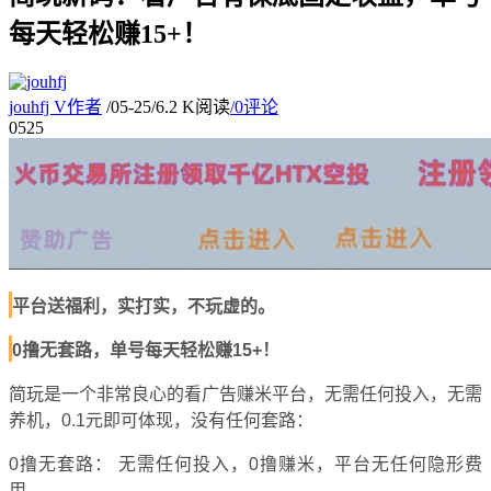
每天轻松赚15+！
jouhfj
V
作者
/
05-25
/
6.2 K阅读
/
0评论
05
25
平台送福利，实打实，不玩虚的。
0撸无套路，单号每天轻松赚15+！
简玩是一个
非常良心
的看广告赚米平台，
无需任何投入，
无需
养机，
0.1元即可体现
，
没有任何套路：
0撸无套路：
无需任何投入，
0撸赚米，
平台无任何隐形费
用。