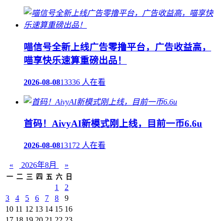
喵信号全新上线广告零撸平台，广告收益高，
喵享快乐速算重磅出品！
2026-08-08
13336 人在看
首码！AivyAI新模式刚上线，目前一币6.6u
2026-08-08
13172 人在看
«
2026年8月
»
一
二
三
四
五
六
日
1
2
3
4
5
6
7
8
9
10
11
12
13
14
15
16
17
18
19
20
21
22
23