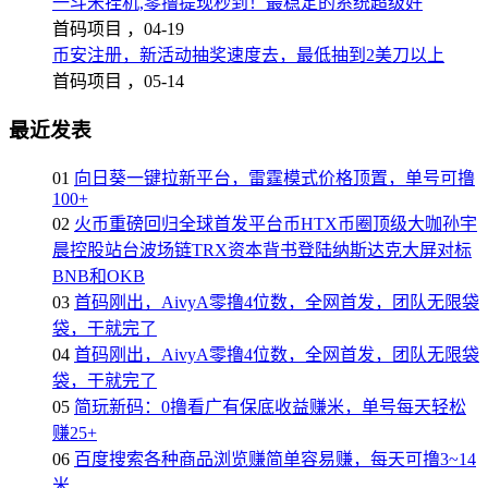
一斗米挂机,零撸提现秒到！最稳定的系统超级好
首码项目 ，
04-19
币安注册，新活动抽奖速度去，最低抽到2美刀以上
首码项目 ，
05-14
最近发表
01
向日葵一键拉新平台，雷霆模式价格顶置，单号可撸
100+
02
火币重磅回归全球首发平台币HTX币圈顶级大咖孙宇
晨控股站台波场链TRX资本背书登陆纳斯达克大屏对标
BNB和OKB
03
首码刚出，AivyA零撸4位数，全网首发，团队无限袋
袋，干就完了
04
首码刚出，AivyA零撸4位数，全网首发，团队无限袋
袋，干就完了
05
简玩新码：0撸看广有保底收益赚米，单号每天轻松
赚25+
06
百度搜索各种商品浏览赚简单容易赚，每天可撸3~14
米