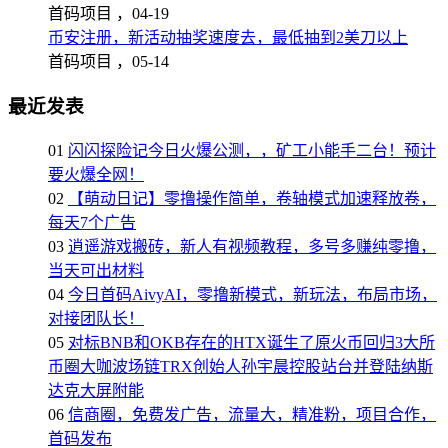
首码项目 ，
04-19
币安注册，新活动抽奖速度去，最低抽到2美刀以上
首码项目 ，
05-14
最近发表
01
闪闪探险记今日火爆公测，，矿工小能手二台！预计
要火爆全网！
02
【萌动日记】零撸操作简单，卷轴模式加速释放卷，
每天7个广告
03
逍遥游戏搬砖，新人有视频教程，多号多赚纯零撸，
当天可出材料
04
今日首码AivyAI，零撸新模式，新玩法，布局市场，
对接团队长！
05
对标BNB和OKB存在的HTX诞生了原火币回归3大所
币圈大咖波场链TRX创始人孙宇晨控股站台并登陆纳斯
达克大屏附能
06
信商圈，免费发广告，流量大，精准粉，项目合作，
首码发布