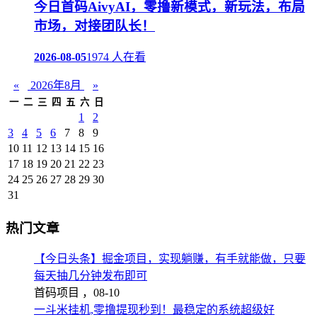
今日首码AivyAI，零撸新模式，新玩法，布局
市场，对接团队长！
2026-08-05
1974 人在看
«
2026年8月
»
一
二
三
四
五
六
日
1
2
3
4
5
6
7
8
9
10
11
12
13
14
15
16
17
18
19
20
21
22
23
24
25
26
27
28
29
30
31
热门文章
【今日头条】掘金项目，实现躺赚，有手就能做，只要
每天抽几分钟发布即可
首码项目 ，
08-10
一斗米挂机,零撸提现秒到！最稳定的系统超级好