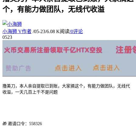
个，有能力做团队，无线代收溢
小海狮
V
作者
/
05-23
/
6.08 K阅读
/
0评论
05
23
撸美刀，本人亲自提取已到账，大家搞这个，有能力做团队，无线代
收溢，一天几百上千不是问题
🎁 邀请口令：558326