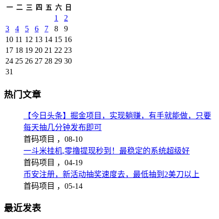
一
二
三
四
五
六
日
1
2
3
4
5
6
7
8
9
10
11
12
13
14
15
16
17
18
19
20
21
22
23
24
25
26
27
28
29
30
31
热门文章
【今日头条】掘金项目，实现躺赚，有手就能做，只要
每天抽几分钟发布即可
首码项目 ，
08-10
一斗米挂机,零撸提现秒到！最稳定的系统超级好
首码项目 ，
04-19
币安注册，新活动抽奖速度去，最低抽到2美刀以上
首码项目 ，
05-14
最近发表