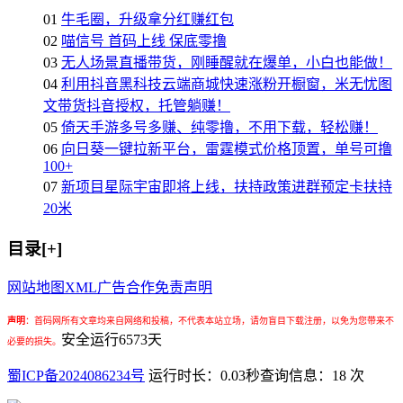
01
牛毛圈，升级拿分红赚红包
02
喵信号 首码上线 保底零撸
03
无人场景直播带货，刚睡醒就在爆单，小白也能做！
04
利用抖音黑科技云端商城快速涨粉开橱窗，米无忧图
文带货抖音授权，托管躺赚！
05
倚天手游多号多赚、纯零撸，不用下载，轻松赚！
06
向日葵一键拉新平台，雷霆模式价格顶置，单号可撸
100+
07
新项目星际宇宙即将上线，扶持政策进群预定卡扶持
20米
目录[+]
网站地图
XML
广告合作
免责声明
声明
：
首码网所有文章均来自网络和投稿，不代表本站立场，请勿盲目下载注册，以免为您带来不
安全运行
6573
天
必要的损失。
蜀ICP备2024086234号
运行时长：0.03秒
查询信息：18 次