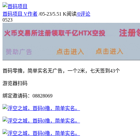
首码项目
V
作者
/
05-23
/
5.51 K阅读
/
0评论
05
23
首码零撸，简单实名无广告，一个2米，七天签到43个
游览器扫码
绑定邀请码：08828069