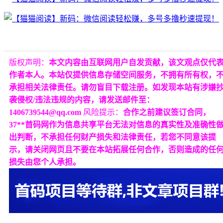
版权声明：
本文内容由互联网用户自发贡献，该文观点仅代
作者本人。本站仅提供信息存储空间服务，不拥有所有权，
承担相关法律责任。请勿盲目下载注册。如发现本站有涉嫌
袭侵权/违法违规的内容，请发送邮件至：
1406739544@qq.com
风险提示：
合作之前建议签订合同，
37**首码网作为信息共享平台无法对信息的真实性及准确性
出判断，不承担任何财产损失和法律责任，若您不同意该提
示，请关闭网页且不要在本站拓展任何合作，否则造成的任
损失由您个人承担。