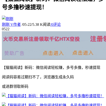
号多撸秒速提现！
刚刚
V
作者
/
05-22
/
5.38 K阅读
/
0评论
05
22
【猫猫阅读】新码：微信阅读轻松赚，多号多撸，秒速提现
阅读码容易过期扫不了，浏览器生成永久码
或进群领取新码