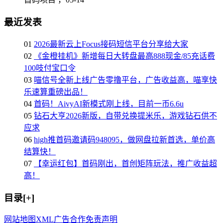
最近发表
01
2026最新云上Focus接码短信平台分享给大家
02
《金橙挂机》新增每日大转盘最高888现金/85充话费
100吱付宝口令
03
喵信号全新上线广告零撸平台，广告收益高，喵享快
乐速算重磅出品！
04
首码！AivyAI新模式刚上线，目前一币6.6u
05
钻石大亨2026新版，自带兑换提米乐，游戏钻石供不
应求
06
high推首码邀请码948095，做网盘拉新首选，单价高
结算快！
07
【幸运红包】首码刚出，首创矩阵玩法，推广收益超
高！
目录[+]
网站地图
XML
广告合作
免责声明