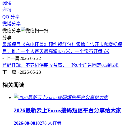
阅读
海报
QQ 分享
微博分享
微信分享
分享
最新项目《充电怪兽》预约领红包！零撸广告开卡爬楼梯项
目，推广一个人每天最高润4.77米，一个宝石开盘5米
« 上一篇
2026-05-22
首码仟玩，不养机保底收益高，一轮6个广告固定0.5到5米
下一篇 »
2026-05-23
相关阅读
2026最新云上Focus接码短信平台分享给大家
2026-08-08
10278 人在看