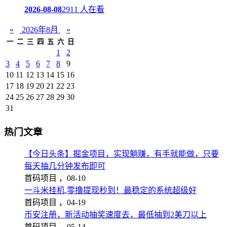
2026-08-08
2911 人在看
«
2026年8月
»
一
二
三
四
五
六
日
1
2
3
4
5
6
7
8
9
10
11
12
13
14
15
16
17
18
19
20
21
22
23
24
25
26
27
28
29
30
31
热门文章
【今日头条】掘金项目，实现躺赚，有手就能做，只要
每天抽几分钟发布即可
首码项目 ，
08-10
一斗米挂机,零撸提现秒到！最稳定的系统超级好
首码项目 ，
04-19
币安注册，新活动抽奖速度去，最低抽到2美刀以上
首码项目 ，
05-14