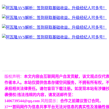
版权声明：
本文内容由互联网用户自发贡献，该文观点仅代
作者本人。本站仅提供信息存储空间服务，不拥有所有权，
承担相关法律责任。请勿盲目下载注册。如发现本站有涉嫌
袭侵权/违法违规的内容，请发送邮件至：
1406739544@qq.com
风险提示：
合作之前建议签订合同，
37**首码网作为信息共享平台无法对信息的真实性及准确性