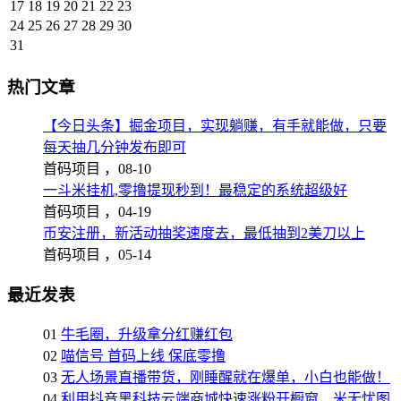
17
18
19
20
21
22
23
24
25
26
27
28
29
30
31
热门文章
【今日头条】掘金项目，实现躺赚，有手就能做，只要
每天抽几分钟发布即可
首码项目 ，
08-10
一斗米挂机,零撸提现秒到！最稳定的系统超级好
首码项目 ，
04-19
币安注册，新活动抽奖速度去，最低抽到2美刀以上
首码项目 ，
05-14
最近发表
01
牛毛圈，升级拿分红赚红包
02
喵信号 首码上线 保底零撸
03
无人场景直播带货，刚睡醒就在爆单，小白也能做！
04
利用抖音黑科技云端商城快速涨粉开橱窗，米无忧图