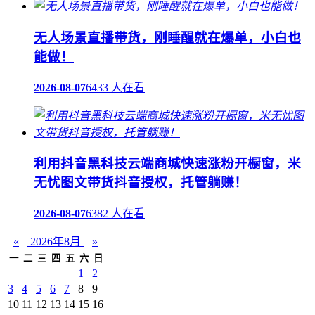
无人场景直播带货，刚睡醒就在爆单，小白也
能做！
2026-08-07
6433 人在看
利用抖音黑科技云端商城快速涨粉开橱窗，米
无忧图文带货抖音授权，托管躺赚！
2026-08-07
6382 人在看
«
2026年8月
»
一
二
三
四
五
六
日
1
2
3
4
5
6
7
8
9
10
11
12
13
14
15
16