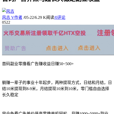
风古
V
作者
/
05-22
/
6.29 K阅读
/
0评论
05
22
首码副业零撸看广告赚收益日赚50~500+
躺赚一辈子的事业十年起步，两种提现方式，日结和月结，日
结10米提现到8-9米，月结提现10米到10米，零门槛自由选择
长久稳定
完全免费广告单价值高零撸单机轻松，月赚1000~5000+副业