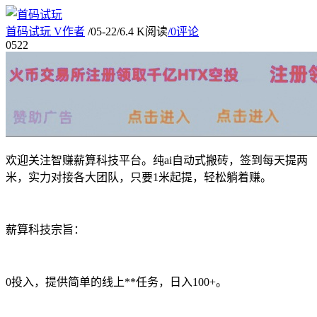
首码试玩
V
作者
/
05-22
/
6.4 K阅读
/
0评论
05
22
欢迎关注智赚薪算科技平台。纯ai自动式搬砖，签到每天提两
米，实力对接各大团队，只要1米起提，轻松躺着赚。
薪算科技宗旨：
0投入，提供简单的线上**任务，日入100+。