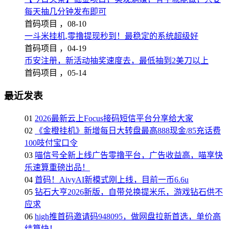
每天抽几分钟发布即可
首码项目 ，
08-10
一斗米挂机,零撸提现秒到！最稳定的系统超级好
首码项目 ，
04-19
币安注册，新活动抽奖速度去，最低抽到2美刀以上
首码项目 ，
05-14
最近发表
01
2026最新云上Focus接码短信平台分享给大家
02
《金橙挂机》新增每日大转盘最高888现金/85充话费
100吱付宝口令
03
喵信号全新上线广告零撸平台，广告收益高，喵享快
乐速算重磅出品！
04
首码！AivyAI新模式刚上线，目前一币6.6u
05
钻石大亨2026新版，自带兑换提米乐，游戏钻石供不
应求
06
high推首码邀请码948095，做网盘拉新首选，单价高
结算快！