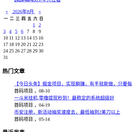
«
2026年8月
»
一
二
三
四
五
六
日
1
2
3
4
5
6
7
8
9
10
11
12
13
14
15
16
17
18
19
20
21
22
23
24
25
26
27
28
29
30
31
热门文章
【今日头条】掘金项目，实现躺赚，有手就能做，只要每
首码项目 ，
08-10
一斗米挂机,零撸提现秒到！最稳定的系统超级好
首码项目 ，
04-19
币安注册，新活动抽奖速度去，最低抽到2美刀以上
首码项目 ，
05-14