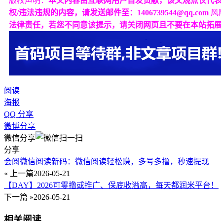
版权声明：
本文内容由互联网用户自发贡献，该文观点仅代
权/违法违规的内容，请发送邮件至：1406739544@qq.com
风
法律责任，若您不同意该提示，请关闭网页且不要在本站拓
阅读
海报
QQ 分享
微博分享
微信分享
分享
会阅微信阅读新码：微信阅读轻松赚，多号多撸，秒速提现
« 上一篇
2026-05-21
【DAY】2026可零撸或推广、保底收溢高，每天都润米平台！
下一篇 »
2026-05-21
相关阅读