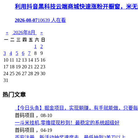
利用抖音黑科技云端商城快速涨粉开橱窗，米无
2026-08-07
10639 人在看
«
2026年8月
»
一
二
三
四
五
六
日
1
2
3
4
5
6
7
8
9
10
11
12
13
14
15
16
17
18
19
20
21
22
23
24
25
26
27
28
29
30
31
热门文章
【今日头条】掘金项目，实现躺赚，有手就能做，只要每
首码项目 ，
08-10
一斗米挂机,零撸提现秒到！最稳定的系统超级好
首码项目 ，
04-19
币安注册，新活动抽奖速度去，最低抽到2美刀以上