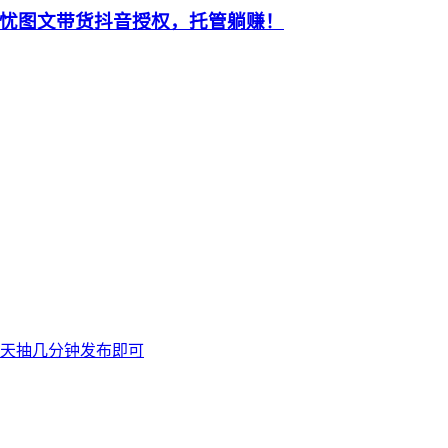
忧图文带货抖音授权，托管躺赚！
天抽几分钟发布即可