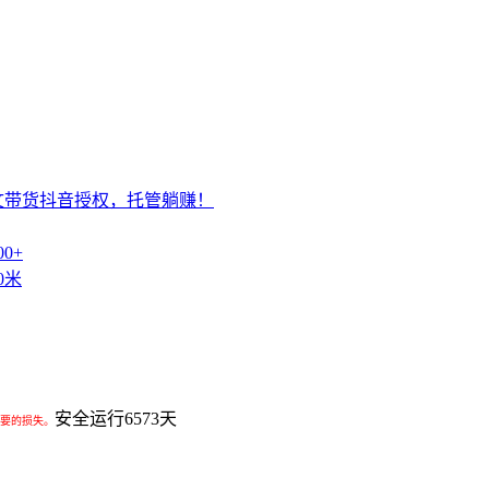
文带货抖音授权，托管躺赚！
0+
0米
安全运行
6573
天
要的损失。