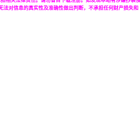
承担相关法律责任。请勿盲目下载注册。如发现本站有涉嫌抄袭
台无法对信息的真实性及准确性做出判断，不承担任何财产损失和