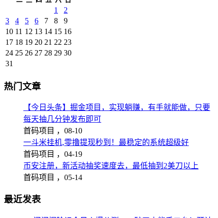
1
2
3
4
5
6
7
8
9
10
11
12
13
14
15
16
17
18
19
20
21
22
23
24
25
26
27
28
29
30
31
热门文章
【今日头条】掘金项目，实现躺赚，有手就能做，只要
每天抽几分钟发布即可
首码项目 ，
08-10
一斗米挂机,零撸提现秒到！最稳定的系统超级好
首码项目 ，
04-19
币安注册，新活动抽奖速度去，最低抽到2美刀以上
首码项目 ，
05-14
最近发表