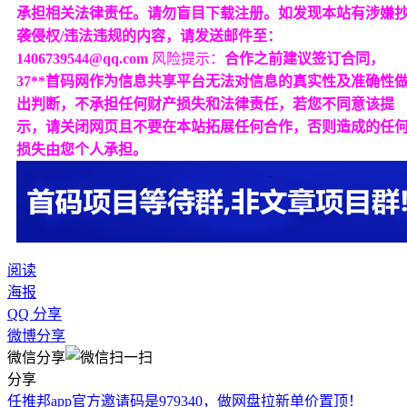
承担相关法律责任。请勿盲目下载注册。如发现本站有涉嫌
袭侵权/违法违规的内容，请发送邮件至：
1406739544@qq.com
风险提示：
合作之前建议签订合同，
37**首码网作为信息共享平台无法对信息的真实性及准确性
出判断，不承担任何财产损失和法律责任，若您不同意该提
示，请关闭网页且不要在本站拓展任何合作，否则造成的任
损失由您个人承担。
阅读
海报
QQ 分享
微博分享
微信分享
分享
任推邦app官方邀请码是979340，做网盘拉新单价置顶！