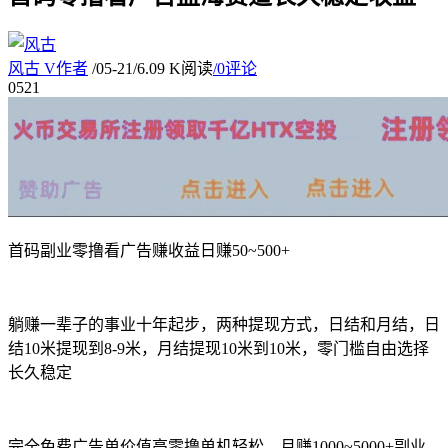
风古
V
作者
/
05-21
/
6.09 K阅读
/
0评论
05
21
首码副业零撸看广告赚收益日赚50~500+
躺赚一辈子的事业十年起步，两种提现方式，日结和月结，日
结10米提现到8-9米，月结提现10米到10米，零门槛自由选择
长久稳定
完全免费广告单价值高零撸单机轻松，月赚1000~5000+副业