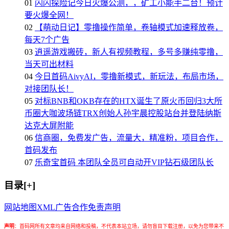
01
闪闪探险记今日火爆公测，，矿工小能手二台！预计
要火爆全网！
02
【萌动日记】零撸操作简单，卷轴模式加速释放卷，
每天7个广告
03
逍遥游戏搬砖，新人有视频教程，多号多赚纯零撸，
当天可出材料
04
今日首码AivyAI，零撸新模式，新玩法，布局市场，
对接团队长！
05
对标BNB和OKB存在的HTX诞生了原火币回归3大所
币圈大咖波场链TRX创始人孙宇晨控股站台并登陆纳斯
达克大屏附能
06
信商圈，免费发广告，流量大，精准粉，项目合作，
首码发布
07
乐奇宝首码 本团队全员可自动开VIP钻石级团队长
目录[+]
网站地图
XML
广告合作
免责声明
声明
：
首码网所有文章均来自网络和投稿，不代表本站立场，请勿盲目下载注册，以免为您带来不