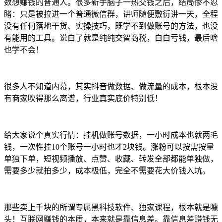
数想赚钱的普通人。很多新手脑子一热交钱之后，结局惨不忍
睹：只是被拉进一个普通微信群，讲师随便敷衍讲一天，全程
没有任何落地干货、实操技巧，既学不到做账号的方法，也没
有能用的工具。说白了就是纯纯交智商税，白白亏钱，最后啥
也学不会！
很多人不知道内幕，其实抖音做数据、做流量的成本，根本没
有商家吹得那么离谱，行业真实底价特别低！
给大家说个真实行情：挂机做账号数据，一小时成本也就两毛
钱，一次性挂10个账号一小时也才2块钱。涨粉可以按需按量
单独下单，短视频播放、点赞、收藏、转发全部都能单独做，
需要多少就拍多少，成本极低，完全不需要花大价钱入坑。
那些卖上千块的所谓专属黑科技软件、独家课程，根本就是噱
头！互联网赚钱的本质，本来就是靠信息差。靠信息差赚钱无