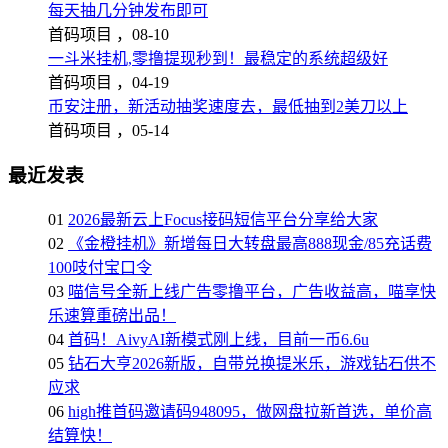
每天抽几分钟发布即可
首码项目 ，
08-10
一斗米挂机,零撸提现秒到！最稳定的系统超级好
首码项目 ，
04-19
币安注册，新活动抽奖速度去，最低抽到2美刀以上
首码项目 ，
05-14
最近发表
01
2026最新云上Focus接码短信平台分享给大家
02
《金橙挂机》新增每日大转盘最高888现金/85充话费
100吱付宝口令
03
喵信号全新上线广告零撸平台，广告收益高，喵享快
乐速算重磅出品！
04
首码！AivyAI新模式刚上线，目前一币6.6u
05
钻石大亨2026新版，自带兑换提米乐，游戏钻石供不
应求
06
high推首码邀请码948095，做网盘拉新首选，单价高
结算快！