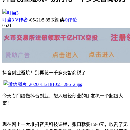
叮当3
V
作者
/
05-21
/
5.85 K阅读
/
0评论
05
21
抖音创业避坑！别再花一千多交智商税了
今天专门给做抖音副业、想入局轻创业的朋友扒一个超级大
雷！
现在网上一大堆抖音黑科技课程，张口就要1580元，收割了无