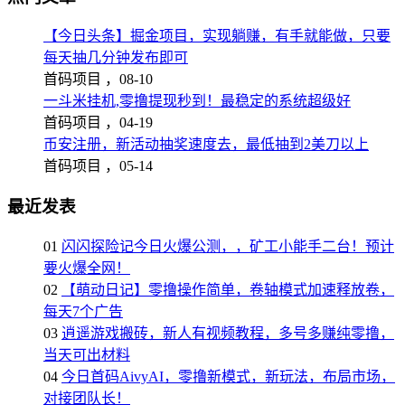
【今日头条】掘金项目，实现躺赚，有手就能做，只要
每天抽几分钟发布即可
首码项目 ，
08-10
一斗米挂机,零撸提现秒到！最稳定的系统超级好
首码项目 ，
04-19
币安注册，新活动抽奖速度去，最低抽到2美刀以上
首码项目 ，
05-14
最近发表
01
闪闪探险记今日火爆公测，，矿工小能手二台！预计
要火爆全网！
02
【萌动日记】零撸操作简单，卷轴模式加速释放卷，
每天7个广告
03
逍遥游戏搬砖，新人有视频教程，多号多赚纯零撸，
当天可出材料
04
今日首码AivyAI，零撸新模式，新玩法，布局市场，
对接团队长！