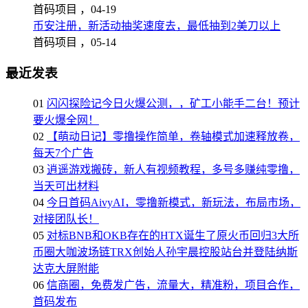
首码项目 ，
04-19
币安注册，新活动抽奖速度去，最低抽到2美刀以上
首码项目 ，
05-14
最近发表
01
闪闪探险记今日火爆公测，，矿工小能手二台！预计
要火爆全网！
02
【萌动日记】零撸操作简单，卷轴模式加速释放卷，
每天7个广告
03
逍遥游戏搬砖，新人有视频教程，多号多赚纯零撸，
当天可出材料
04
今日首码AivyAI，零撸新模式，新玩法，布局市场，
对接团队长！
05
对标BNB和OKB存在的HTX诞生了原火币回归3大所
币圈大咖波场链TRX创始人孙宇晨控股站台并登陆纳斯
达克大屏附能
06
信商圈，免费发广告，流量大，精准粉，项目合作，
首码发布