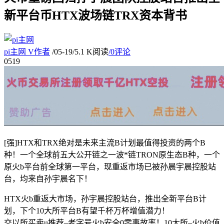
新平台币HTX波场链TRX资本背书
pi主网
V
作者
/
05-19
/
5.1 K阅读
/
0评论
05
19
[强]HTX和TRX绝对是未来主流B计划最值得投资的两个B
种！一个全球前五大公开链之一波*链TRON原生态B种，一个
原火b平台前全球第一平台，现重返市场已被孙晨宇晨控股站
台，均来自孙宇晨名下！
HTX火b重返大市场，孙宇晨控股站台，推出全新平台B计
划，下个10大所平台B有望千杯万杯增值潜力！
交以所买卖u推荐–老字号火b安全0零事故率！10大所–火b价值