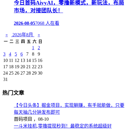
今日首码AivyAI，零撸新模式，新玩法，布局
市场，对接团队长！
2026-08-05
7068 人在看
«
2026年8月
»
一
二
三
四
五
六
日
1
2
3
4
5
6
7
8
9
10
11
12
13
14
15
16
17
18
19
20
21
22
23
24
25
26
27
28
29
30
31
热门文章
【今日头条】掘金项目，实现躺赚，有手就能做，只要
每天抽几分钟发布即可
首码项目 ，
08-10
一斗米挂机,零撸提现秒到！最稳定的系统超级好