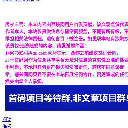
版权声明：
本文内容由互联网用户自发贡献，该文观点仅代
作者本人。本站仅提供信息存储空间服务，不拥有所有权，
承担相关法律责任。请勿盲目下载注册。如发现本站有涉嫌
袭侵权/违法违规的内容，请发送邮件至：
1406739544@qq.com
风险提示：
合作之前建议签订合同，
37**首码网作为信息共享平台无法对信息的真实性及准确性
出判断，不承担任何财产损失和法律责任，若您不同意该提
示，请关闭网页且不要在本站拓展任何合作，否则造成的任
损失由您个人承担。
阅读
海报