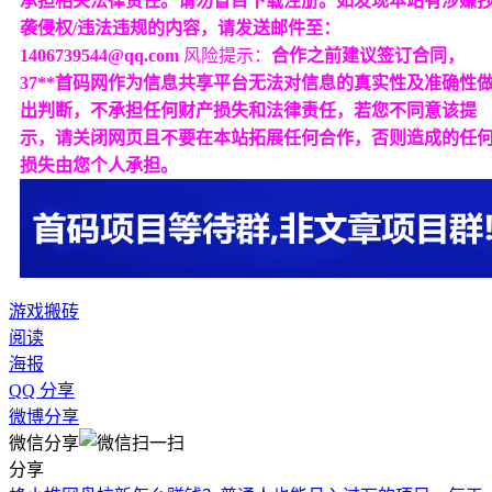
承担相关法律责任。请勿盲目下载注册。如发现本站有涉嫌
袭侵权/违法违规的内容，请发送邮件至：
1406739544@qq.com
风险提示：
合作之前建议签订合同，
37**首码网作为信息共享平台无法对信息的真实性及准确性
出判断，不承担任何财产损失和法律责任，若您不同意该提
示，请关闭网页且不要在本站拓展任何合作，否则造成的任
损失由您个人承担。
游戏搬砖
阅读
海报
QQ 分享
微博分享
微信分享
分享