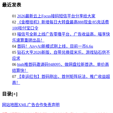
最近发表
01
2026最新云上Focus接码短信平台分享给大家
02
《金橙挂机》新增每日大转盘最高888现金/85充话费
100吱付宝口令
03
喵信号全新上线广告零撸平台，广告收益高，喵享快
乐速算重磅出品！
04
首码！AivyAI新模式刚上线，目前一币6.6u
05
钻石大亨2026新版，自带兑换提米乐，游戏钻石供不
应求
06
high推首码邀请码948095，做网盘拉新首选，单价高
结算快！
07
【幸运红包】首码刚出，首创矩阵玩法，推广收益超
高！
目录[+]
网站地图
XML
广告合作
免责声明