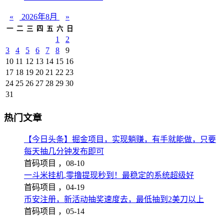
«
2026年8月
»
一
二
三
四
五
六
日
1
2
3
4
5
6
7
8
9
10
11
12
13
14
15
16
17
18
19
20
21
22
23
24
25
26
27
28
29
30
31
热门文章
【今日头条】掘金项目，实现躺赚，有手就能做，只要
每天抽几分钟发布即可
首码项目 ，
08-10
一斗米挂机,零撸提现秒到！最稳定的系统超级好
首码项目 ，
04-19
币安注册，新活动抽奖速度去，最低抽到2美刀以上
首码项目 ，
05-14