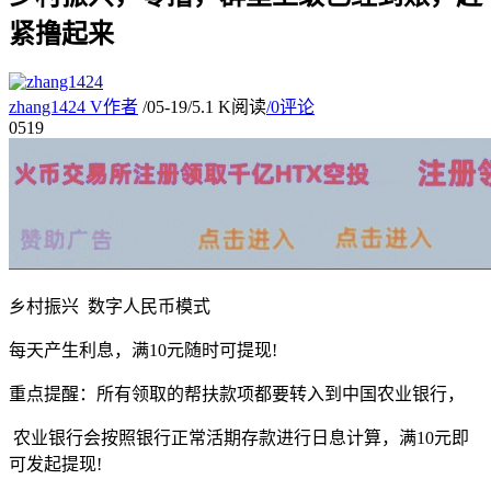
紧撸起来
zhang1424
V
作者
/
05-19
/
5.1 K阅读
/
0评论
05
19
乡村振兴 数字人民币模式
每天产生利息，满10元随时可提现!
重点提醒：所有领取的帮扶款项都要转入到中国农业银行，
农业银行会按照银行正常活期存款进行日息计算，满10元即
可发起提现!