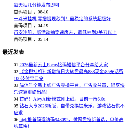
每天抽几分钟发布即可
首码项目 ，
08-10
一斗米挂机,零撸提现秒到！最稳定的系统超级好
首码项目 ，
04-19
币安注册，新活动抽奖速度去，最低抽到2美刀以上
首码项目 ，
05-14
最近发表
01
2026最新云上Focus接码短信平台分享给大家
02
《金橙挂机》新增每日大转盘最高888现金/85充话费
100吱付宝口令
03
喵信号全新上线广告零撸平台，广告收益高，喵享快
乐速算重磅出品！
04
首码！AivyAI新模式刚上线，目前一币6.6u
05
钻石大亨2026新版，自带兑换提米乐，游戏钻石供不
应求
06
high推首码邀请码948095，做网盘拉新首选，单价高
结算快！