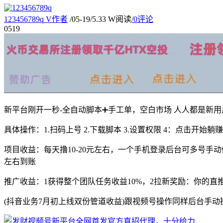
123456789q
V
作者
/
05-19
/
5.33 W阅读
/
0评论
05
19
新平台刚开一秒-全自动脚本➕手工单，空白市场 人人都是新
具体操作：1.扫码上号 2.下载脚本 3.设置权限 4：点击开始躺
项目收益：每天撸10-20元左右，一个手机登录后台可多号
左右到账
推广收益：1获得整个团队任务收益10%，2拉新奖励：你的直推
(抖音业务7月初上线双份管道收益)跟视频号操作同样后台手动操