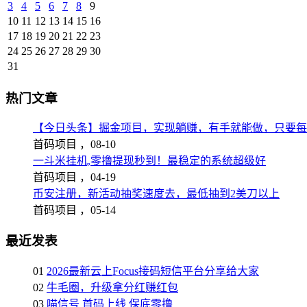
3
4
5
6
7
8
9
10
11
12
13
14
15
16
17
18
19
20
21
22
23
24
25
26
27
28
29
30
31
热门文章
【今日头条】掘金项目，实现躺赚，有手就能做，只要每
首码项目 ，
08-10
一斗米挂机,零撸提现秒到！最稳定的系统超级好
首码项目 ，
04-19
币安注册，新活动抽奖速度去，最低抽到2美刀以上
首码项目 ，
05-14
最近发表
01
2026最新云上Focus接码短信平台分享给大家
02
牛毛圈，升级拿分红赚红包
03
喵信号 首码上线 保底零撸