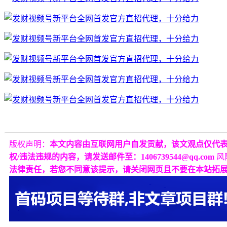
版权声明：
本文内容由互联网用户自发贡献，该文观点仅代
权/违法违规的内容，请发送邮件至：1406739544@qq.com
风
法律责任，若您不同意该提示，请关闭网页且不要在本站拓