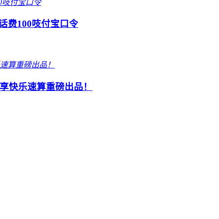
话费100吱付宝口令
享快乐速算重磅出品！