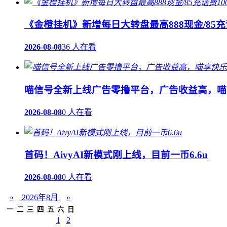
《金橙挂机》新增每日大转盘最高888现金/85充
2026-08-08
36 人在看
喵信号全新上线广告零撸平台，广告收益高，喵
2026-08-08
0 人在看
首码！AivyAI新模式刚上线，目前一币6.6u
2026-08-08
0 人在看
«
2026年8月
»
一
二
三
四
五
六
日
1
2