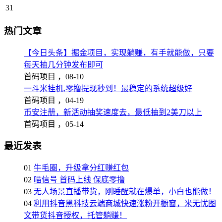
31
热门文章
【今日头条】掘金项目，实现躺赚，有手就能做，只要
每天抽几分钟发布即可
首码项目 ，
08-10
一斗米挂机,零撸提现秒到！最稳定的系统超级好
首码项目 ，
04-19
币安注册，新活动抽奖速度去，最低抽到2美刀以上
首码项目 ，
05-14
最近发表
01
牛毛圈，升级拿分红赚红包
02
喵信号 首码上线 保底零撸
03
无人场景直播带货，刚睡醒就在爆单，小白也能做！
04
利用抖音黑科技云端商城快速涨粉开橱窗，米无忧图
文带货抖音授权，托管躺赚！