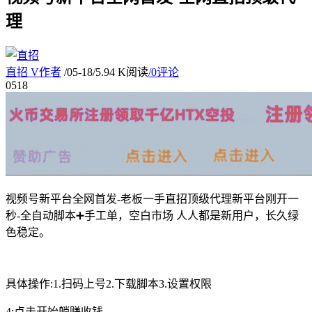
理
直招
V
作者
/
05-18
/
5.94 K阅读
/
0评论
05
18
视频号新平台全网首发-老板一手直招顶级代理新平台刚开一
秒-全自动脚本➕手工单，空白市场 人人都是新用户，长久绿
色稳定。
具体操作:1.扫码上号2.下载脚本3.设置权限
4:点击开始躺赚收钱