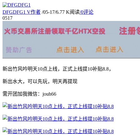
DFGDFG1
V
作者
/
05-17
/
6.77 K阅读
/
0评论
05
17
新出竹风吟明天10点上线，正式上线提10补贴8.8，
新出水大，可以先玩，明天再提现
需开团加我微信：jouh66