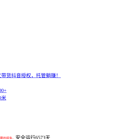
文带货抖音授权，托管躺赚！
0+
0米
安全运行
6573
天
要的损失。