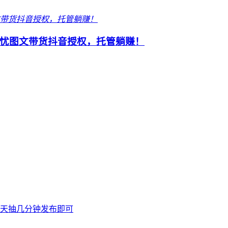
忧图文带货抖音授权，托管躺赚！
天抽几分钟发布即可