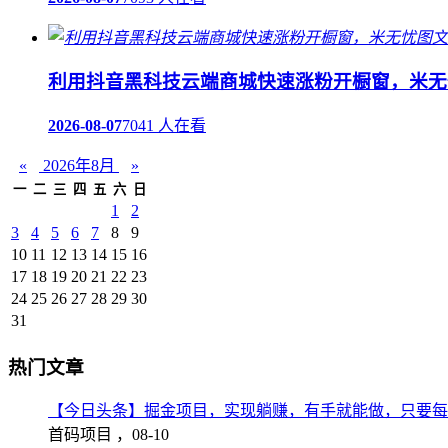
利用抖音黑科技云端商城快速涨粉开橱窗，米无
2026-08-07
7041 人在看
«
2026年8月
»
一
二
三
四
五
六
日
1
2
3
4
5
6
7
8
9
10
11
12
13
14
15
16
17
18
19
20
21
22
23
24
25
26
27
28
29
30
31
热门文章
【今日头条】掘金项目，实现躺赚，有手就能做，只要每
首码项目 ，
08-10