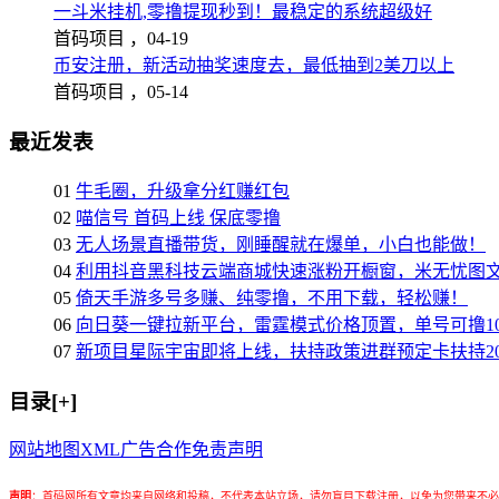
一斗米挂机,零撸提现秒到！最稳定的系统超级好
首码项目 ，
04-19
币安注册，新活动抽奖速度去，最低抽到2美刀以上
首码项目 ，
05-14
最近发表
01
牛毛圈，升级拿分红赚红包
02
喵信号 首码上线 保底零撸
03
无人场景直播带货，刚睡醒就在爆单，小白也能做！
04
利用抖音黑科技云端商城快速涨粉开橱窗，米无忧图
05
倚天手游多号多赚、纯零撸，不用下载，轻松赚！
06
向日葵一键拉新平台，雷霆模式价格顶置，单号可撸10
07
新项目星际宇宙即将上线，扶持政策进群预定卡扶持2
目录[+]
网站地图
XML
广告合作
免责声明
声明
：
首码网所有文章均来自网络和投稿，不代表本站立场，请勿盲目下载注册，以免为您带来不必