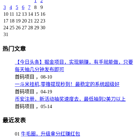
1
2
3
4
5
6
7
8
9
10
11
12
13
14
15
16
17
18
19
20
21
22
23
24
25
26
27
28
29
30
31
热门文章
【今日头条】掘金项目，实现躺赚，有手就能做，只要
每天抽几分钟发布即可
首码项目 ，
08-10
一斗米挂机,零撸提现秒到！最稳定的系统超级好
首码项目 ，
04-19
币安注册，新活动抽奖速度去，最低抽到2美刀以上
首码项目 ，
05-14
最近发表
01
牛毛圈，升级拿分红赚红包