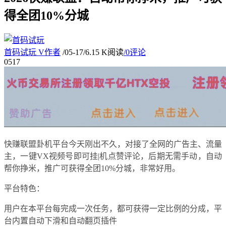
得全团10%分城
首码试玩
V
作者
/
05-17
/
6.15 K阅读
/
0评论
05
17
快赚联盟卦机平台今天刚出不久，对接了全网的广告主、流量
主，一键VX视频号即可挂|机点赞评论，后期无需手动，自动
帮你挣米，推广可获得全团10%分城，非常好用。
平台特色：
用户在本平台每完成一次任务，都可获得一定比例的分成，平
台内置自动下滑和自动翻页插件