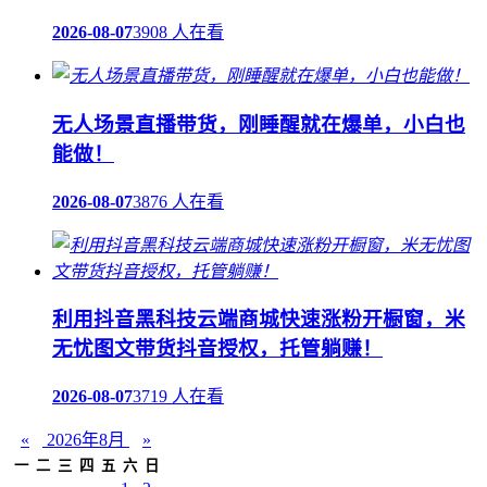
2026-08-07
3908 人在看
无人场景直播带货，刚睡醒就在爆单，小白也
能做！
2026-08-07
3876 人在看
利用抖音黑科技云端商城快速涨粉开橱窗，米
无忧图文带货抖音授权，托管躺赚！
2026-08-07
3719 人在看
«
2026年8月
»
一
二
三
四
五
六
日