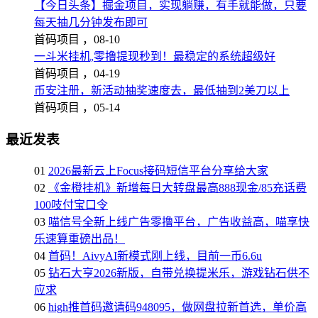
【今日头条】掘金项目，实现躺赚，有手就能做，只要
每天抽几分钟发布即可
首码项目 ，
08-10
一斗米挂机,零撸提现秒到！最稳定的系统超级好
首码项目 ，
04-19
币安注册，新活动抽奖速度去，最低抽到2美刀以上
首码项目 ，
05-14
最近发表
01
2026最新云上Focus接码短信平台分享给大家
02
《金橙挂机》新增每日大转盘最高888现金/85充话费
100吱付宝口令
03
喵信号全新上线广告零撸平台，广告收益高，喵享快
乐速算重磅出品！
04
首码！AivyAI新模式刚上线，目前一币6.6u
05
钻石大亨2026新版，自带兑换提米乐，游戏钻石供不
应求
06
high推首码邀请码948095，做网盘拉新首选，单价高