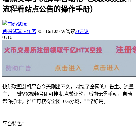
流程看站点公告的操作手册）
首码试玩
V
作者
/
05-16
/
1.09 W阅读
/
0评论
05
16
快赚联盟卦机平台今天刚出不久，对接了全网的广告主、流量
主，一键VX视频号即可挂|机点赞评论，后期无需手动，自动
帮你挣米，推广可获得全团10%分城，非常好用。
平台特色：