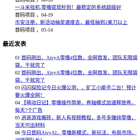
一斗米挂机,零撸提现秒到！最稳定的系统超级好
首码项目 ，
04-19
币安注册，新活动抽奖速度去，最低抽到2美刀以上
首码项目 ，
05-14
最近发表
01
首码刚出，AivyA零撸4位数，全网首发，团队无限袋
袋，干就完了
02
首码刚出，AivyA零撸4位数，全网首发，团队无限袋
袋，干就完了
03
闪闪探险记今日火爆公测，，矿工小能手二台！预计
要火爆全网！
04
【萌动日记】零撸操作简单，卷轴模式加速释放卷，
每天7个广告
05
逍遥游戏搬砖，新人有视频教程，多号多赚纯零撸，
当天可出材料
06
今日首码AivyAI，零撸新模式，新玩法，布局市场，