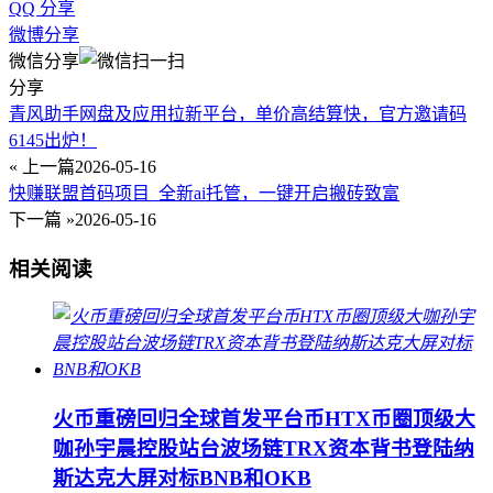
QQ 分享
微博分享
微信分享
分享
青风助手网盘及应用拉新平台，单价高结算快，官方邀请码
6145出炉！
« 上一篇
2026-05-16
快赚联盟首码项目_全新ai托管，一键开启搬砖致富
下一篇 »
2026-05-16
相关阅读
火币重磅回归全球首发平台币HTX币圈顶级大
咖孙宇晨控股站台波场链TRX资本背书登陆纳
斯达克大屏对标BNB和OKB