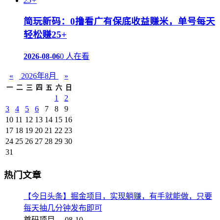
简玩新码：0撸看广有保底收益赚米，单号每天
轻松赚25+
2026-08-06
0 人在看
«
2026年8月
»
一
二
三
四
五
六
日
1
2
3
4
5
6
7
8
9
10
11
12
13
14
15
16
17
18
19
20
21
22
23
24
25
26
27
28
29
30
31
热门文章
【今日头条】掘金项目，实现躺赚，有手就能做，只要
每天抽几分钟发布即可
首码项目 ，
08-10