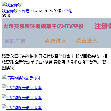
我爱你呀
V
作者
/
05-16
/
1.81 W阅读
/
0评论
05
16
踏雪永恒打实物换米 开通特权至尊打金卡 长期回收实物，拒
绝套路 全新玩法单职业4战神 实物可以换米或换平台币。 截
图换米