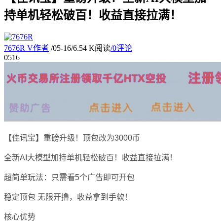
持单机轻松破百！收益直接拉满！
7676R
V
作者
/
05-16
/
6.54 K阅读
/
0评论
05
16
【佳讯宝】重磅升级！顶包改为3000币
全新AI大模型加持单机轻松破百！收益直接拉满！
超简单玩法：只需看5个广告即可开包
稳定顶包 无限开撸，收益拿到手软！
核心优势