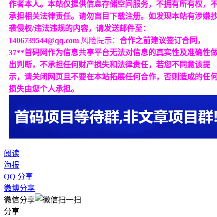
作者本人。本站仅提供信息存储空间服务，不拥有所有权，
承担相关法律责任。请勿盲目下载注册。如发现本站有涉嫌
袭侵权/违法违规的内容，请发送邮件至：
1406739544@qq.com
风险提示：
合作之前建议签订合同，
37**首码网作为信息共享平台无法对信息的真实性及准确性
出判断，不承担任何财产损失和法律责任，若您不同意该提
示，请关闭网页且不要在本站拓展任何合作，否则造成的任
损失由您个人承担。
阅读
海报
QQ 分享
微博分享
微信分享
分享