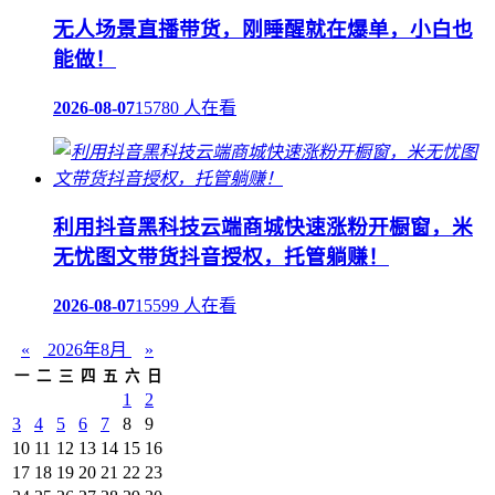
无人场景直播带货，刚睡醒就在爆单，小白也
能做！
2026-08-07
15780 人在看
利用抖音黑科技云端商城快速涨粉开橱窗，米
无忧图文带货抖音授权，托管躺赚！
2026-08-07
15599 人在看
«
2026年8月
»
一
二
三
四
五
六
日
1
2
3
4
5
6
7
8
9
10
11
12
13
14
15
16
17
18
19
20
21
22
23