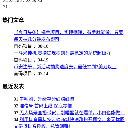
24
25
26
27
28
29
30
31
热门文章
【今日头条】掘金项目，实现躺赚，有手就能做，只要
每天抽几分钟发布即可
首码项目 ，
08-10
一斗米挂机,零撸提现秒到！最稳定的系统超级好
首码项目 ，
04-19
币安注册，新活动抽奖速度去，最低抽到2美刀以上
首码项目 ，
05-14
最近发表
01
牛毛圈，升级拿分红赚红包
02
喵信号 首码上线 保底零撸
03
无人场景直播带货，刚睡醒就在爆单，小白也能做！
04
利用抖音黑科技云端商城快速涨粉开橱窗，米无忧图
文带货抖音授权，托管躺赚！