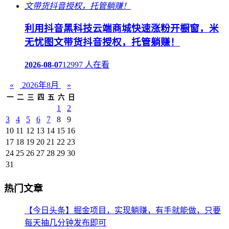
利用抖音黑科技云端商城快速涨粉开橱窗，米
无忧图文带货抖音授权，托管躺赚！
2026-08-07
12997 人在看
«
2026年8月
»
一
二
三
四
五
六
日
1
2
3
4
5
6
7
8
9
10
11
12
13
14
15
16
17
18
19
20
21
22
23
24
25
26
27
28
29
30
31
热门文章
【今日头条】掘金项目，实现躺赚，有手就能做，只要
每天抽几分钟发布即可