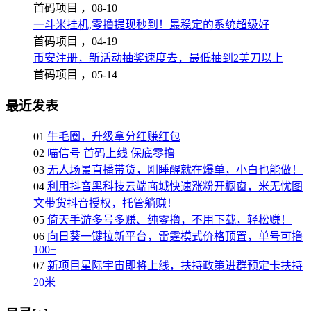
首码项目 ，
08-10
一斗米挂机,零撸提现秒到！最稳定的系统超级好
首码项目 ，
04-19
币安注册，新活动抽奖速度去，最低抽到2美刀以上
首码项目 ，
05-14
最近发表
01
牛毛圈，升级拿分红赚红包
02
喵信号 首码上线 保底零撸
03
无人场景直播带货，刚睡醒就在爆单，小白也能做！
04
利用抖音黑科技云端商城快速涨粉开橱窗，米无忧图
文带货抖音授权，托管躺赚！
05
倚天手游多号多赚、纯零撸，不用下载，轻松赚！
06
向日葵一键拉新平台，雷霆模式价格顶置，单号可撸
100+
07
新项目星际宇宙即将上线，扶持政策进群预定卡扶持
20米