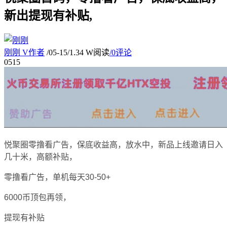
新出提现有补贴,
刚刚
V
作者
/
05-15
/
1.34 W阅读
/
0评论
05
15
悦聚圈零撸看广告，保底收益高，放水中，新品上线邀请日入
几十米，高额补贴，
零撸看广告，单机每天30-50+
6000币顶包再领，
提现有补贴