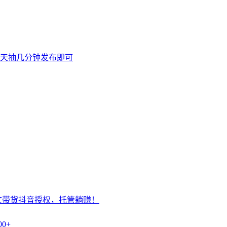
天抽几分钟发布即可
文带货抖音授权，托管躺赚！
0+