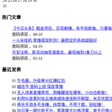
24
25
26
27
28
29
30
31
热门文章
【今日头条】掘金项目，实现躺赚，有手就能做，只要每
首码项目 ，
08-10
一斗米挂机,零撸提现秒到！最稳定的系统超级好
首码项目 ，
04-19
币安注册，新活动抽奖速度去，最低抽到2美刀以上
首码项目 ，
05-14
最近发表
01
牛毛圈，升级拿分红赚红包
02
喵信号 首码上线 保底零撸
03
无人场景直播带货，刚睡醒就在爆单，小白也能做！
04
利用抖音黑科技云端商城快速涨粉开橱窗，米无忧图
05
倚天手游多号多赚、纯零撸，不用下载，轻松赚！
06
向日葵一键拉新平台，雷霆模式价格顶置，单号可撸10