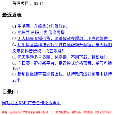
首码项目 ，
05-14
最近发表
01
牛毛圈，升级拿分红赚红包
02
喵信号 首码上线 保底零撸
03
无人场景直播带货，刚睡醒就在爆单，小白也能做！
04
利用抖音黑科技云端商城快速涨粉开橱窗，米无忧图
文带货抖音授权，托管躺赚！
05
倚天手游多号多赚、纯零撸，不用下载，轻松赚！
06
向日葵一键拉新平台，雷霆模式价格顶置，单号可撸
100+
07
新项目星际宇宙即将上线，扶持政策进群预定卡扶持
20米
目录[+]
网站地图
XML
广告合作
免责声明
声明
：
首码网所有文章均来自网络和投稿，不代表本站立场，请勿盲目下载注册，以免为您带来不