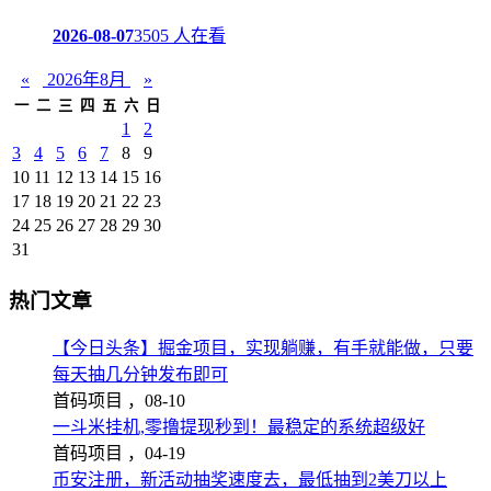
2026-08-07
3505 人在看
«
2026年8月
»
一
二
三
四
五
六
日
1
2
3
4
5
6
7
8
9
10
11
12
13
14
15
16
17
18
19
20
21
22
23
24
25
26
27
28
29
30
31
热门文章
【今日头条】掘金项目，实现躺赚，有手就能做，只要
每天抽几分钟发布即可
首码项目 ，
08-10
一斗米挂机,零撸提现秒到！最稳定的系统超级好
首码项目 ，
04-19
币安注册，新活动抽奖速度去，最低抽到2美刀以上