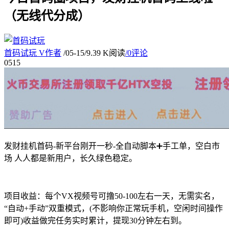
（无线代分成）
首码试玩
V
作者
/
05-15
/
9.39 K阅读
/
0评论
05
15
发财挂机首码-新平台刚开一秒-全自动脚本➕手工单，空白市
场 人人都是新用户，长久绿色稳定。
项目收益：每个VX视频号可撸50-100左右一天，无需实名，
“自动+手动”双重模式，(不影响你正常玩手机，空闲时间操作
即可)收益做完任务实时累计，提现30分钟左右到。