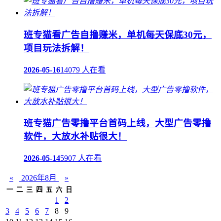
班专猫看广告自撸赚米，单机每天保底30元，
项目玩法拆解！
2026-05-16
14079 人在看
班专猫广告零撸平台首码上线，大型广告零撸
软件，大放水补贴很大！
2026-05-14
5907 人在看
«
2026年8月
»
一
二
三
四
五
六
日
1
2
3
4
5
6
7
8
9