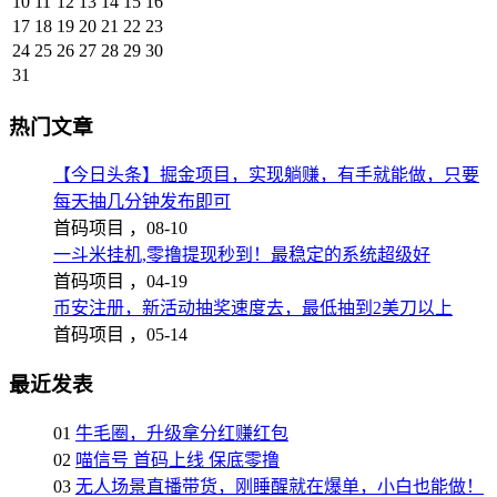
10
11
12
13
14
15
16
17
18
19
20
21
22
23
24
25
26
27
28
29
30
31
热门文章
【今日头条】掘金项目，实现躺赚，有手就能做，只要
每天抽几分钟发布即可
首码项目 ，
08-10
一斗米挂机,零撸提现秒到！最稳定的系统超级好
首码项目 ，
04-19
币安注册，新活动抽奖速度去，最低抽到2美刀以上
首码项目 ，
05-14
最近发表
01
牛毛圈，升级拿分红赚红包
02
喵信号 首码上线 保底零撸
03
无人场景直播带货，刚睡醒就在爆单，小白也能做！