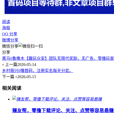
阅读
海报
QQ 分享
微博分享
微信分享
分享
黑马0鲁橡木【趣玩众安】团队无限代奖励，无广告，零撸玩
« 上一篇
2026-05-14
乡村振兴0撸首码，注册实名每天分宏。
下一篇 »
2026-05-15
相关阅读
赚友帮，零撸下载评论、关注、点赞等容易悬赚