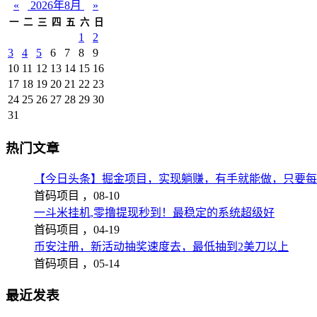
«
2026年8月
»
一
二
三
四
五
六
日
1
2
3
4
5
6
7
8
9
10
11
12
13
14
15
16
17
18
19
20
21
22
23
24
25
26
27
28
29
30
31
热门文章
【今日头条】掘金项目，实现躺赚，有手就能做，只要每
首码项目 ，
08-10
一斗米挂机,零撸提现秒到！最稳定的系统超级好
首码项目 ，
04-19
币安注册，新活动抽奖速度去，最低抽到2美刀以上
首码项目 ，
05-14
最近发表