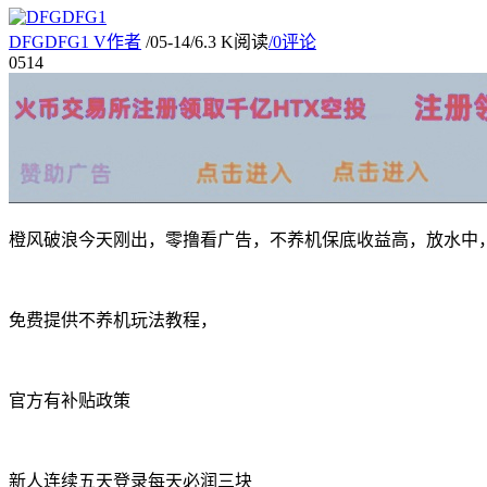
DFGDFG1
V
作者
/
05-14
/
6.3 K阅读
/
0评论
05
14
橙风破浪今天刚出，零撸看广告，不养机保底收益高，放水中，
免费提供不养机玩法教程，
官方有补贴政策
新人连续五天登录每天必润三块