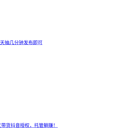
天抽几分钟发布即可
文带货抖音授权，托管躺赚！