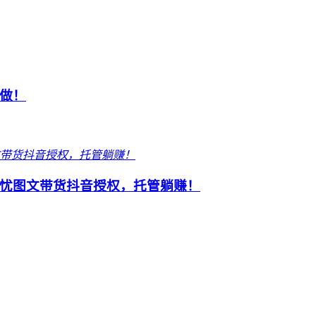
做！
忧图文带货抖音授权，托管躺赚！