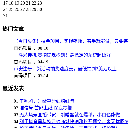
17
18
19
20
21
22
23
24
25
26
27
28
29
30
31
热门文章
【今日头条】掘金项目，实现躺赚，有手就能做，只要每
首码项目 ，
08-10
一斗米挂机,零撸提现秒到！最稳定的系统超级好
首码项目 ，
04-19
币安注册，新活动抽奖速度去，最低抽到2美刀以上
首码项目 ，
05-14
最近发表
01
牛毛圈，升级拿分红赚红包
02
喵信号 首码上线 保底零撸
03
无人场景直播带货，刚睡醒就在爆单，小白也能做！
04
利用抖音黑科技云端商城快速涨粉开橱窗，米无忧图