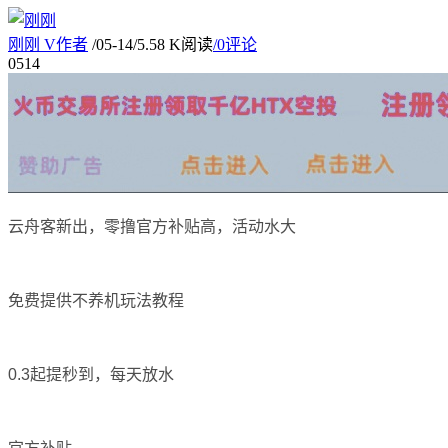
刚刚
V
作者
/
05-14
/
5.58 K阅读
/
0评论
05
14
云舟客新出，零撸官方补贴高，活动水大
免费提供不养机玩法教程
0.3起提秒到，每天放水