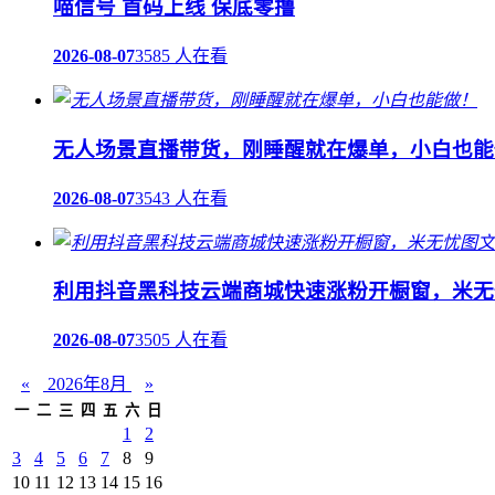
喵信号 首码上线 保底零撸
2026-08-07
3585 人在看
无人场景直播带货，刚睡醒就在爆单，小白也能
2026-08-07
3543 人在看
利用抖音黑科技云端商城快速涨粉开橱窗，米无
2026-08-07
3505 人在看
«
2026年8月
»
一
二
三
四
五
六
日
1
2
3
4
5
6
7
8
9
10
11
12
13
14
15
16