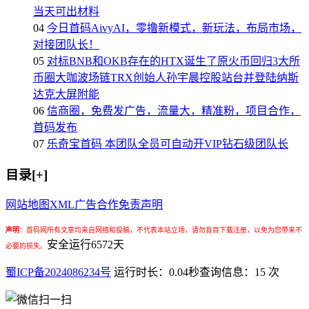
当天可出材料
04
今日首码AivyAI，零撸新模式，新玩法，布局市场，
对接团队长！
05
对标BNB和OKB存在的HTX诞生了原火币回归3大所
币圈大咖波场链TRX创始人孙宇晨控股站台并登陆纳斯
达克大屏附能
06
信商圈，免费发广告，流量大，精准粉，项目合作，
首码发布
07
乐奇宝首码 本团队全员可自动开VIP钻石级团队长
目录[+]
网站地图
XML
广告合作
免责声明
声明
：
首码网所有文章均来自网络和投稿，不代表本站立场，请勿盲目下载注册，以免为您带来不
安全运行
6572
天
必要的损失。
蜀ICP备2024086234号
运行时长：0.04秒
查询信息：15 次