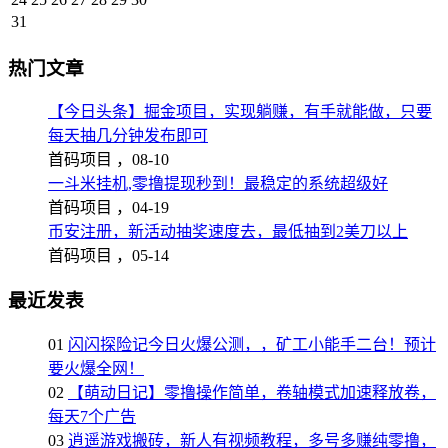
31
热门文章
【今日头条】掘金项目，实现躺赚，有手就能做，只要
每天抽几分钟发布即可
首码项目 ，
08-10
一斗米挂机,零撸提现秒到！最稳定的系统超级好
首码项目 ，
04-19
币安注册，新活动抽奖速度去，最低抽到2美刀以上
首码项目 ，
05-14
最近发表
01
闪闪探险记今日火爆公测，，矿工小能手二台！预计
要火爆全网！
02
【萌动日记】零撸操作简单，卷轴模式加速释放卷，
每天7个广告
03
逍遥游戏搬砖，新人有视频教程，多号多赚纯零撸，