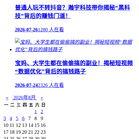
普通人玩不转抖音？瀚宇科技带你揭秘“黑科
技”背后的赚钱门道！
2026-07-26
1280 人在看
宝妈、大学生都在偷偷搞的副业！揭秘短视频
“数据优化”背后的搞钱路子
2026-07-24
2326 人在看
«
2026年8月
»
一
二
三
四
五
六
日
1
2
3
4
5
6
7
8
9
10
11
12
13
14
15
16
17
18
19
20
21
22
23
24
25
26
27
28
29
30