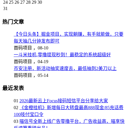
24
25
26
27
28
29
30
31
热门文章
【今日头条】掘金项目，实现躺赚，有手就能做，只要
每天抽几分钟发布即可
首码项目 ，
08-10
一斗米挂机,零撸提现秒到！最稳定的系统超级好
首码项目 ，
04-19
币安注册，新活动抽奖速度去，最低抽到2美刀以上
首码项目 ，
05-14
最近发表
01
2026最新云上Focus接码短信平台分享给大家
02
《金橙挂机》新增每日大转盘最高888现金/85充话费
100吱付宝口令
03
喵信号全新上线广告零撸平台，广告收益高，喵享快