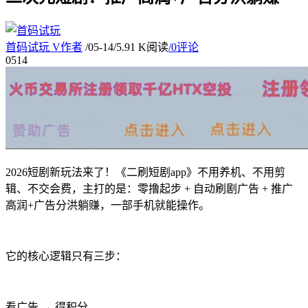
首码试玩
V
作者
/
05-14
/
5.91 K阅读
/
0评论
05
14
2026短剧新玩法来了！《二刷短剧app》不用养机、不用剪
辑、不交会费，主打的是：零撸起步 + 自动刷剧广告 + 推广
高润+广告分洪躺赚，一部手机就能操作。
它的核心逻辑只有三步：
看广告 → 得积分