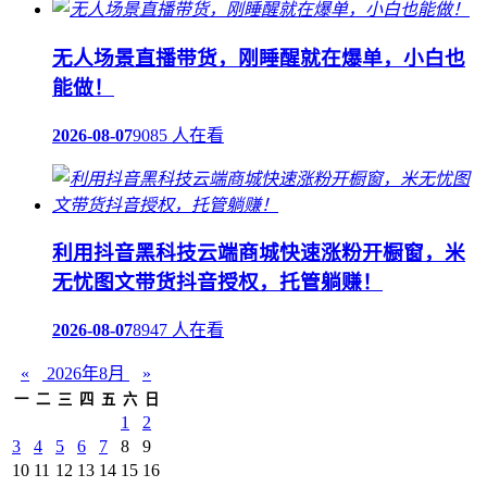
无人场景直播带货，刚睡醒就在爆单，小白也
能做！
2026-08-07
9085 人在看
利用抖音黑科技云端商城快速涨粉开橱窗，米
无忧图文带货抖音授权，托管躺赚！
2026-08-07
8947 人在看
«
2026年8月
»
一
二
三
四
五
六
日
1
2
3
4
5
6
7
8
9
10
11
12
13
14
15
16