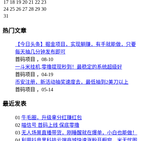
17
18
19
20
21
22
23
24
25
26
27
28
29
30
31
热门文章
【今日头条】掘金项目，实现躺赚，有手就能做，只要
每天抽几分钟发布即可
首码项目 ，
08-10
一斗米挂机,零撸提现秒到！最稳定的系统超级好
首码项目 ，
04-19
币安注册，新活动抽奖速度去，最低抽到2美刀以上
首码项目 ，
05-14
最近发表
01
牛毛圈，升级拿分红赚红包
02
喵信号 首码上线 保底零撸
03
无人场景直播带货，刚睡醒就在爆单，小白也能做！
04
利用抖音黑科技云端商城快速涨粉开橱窗，米无忧图