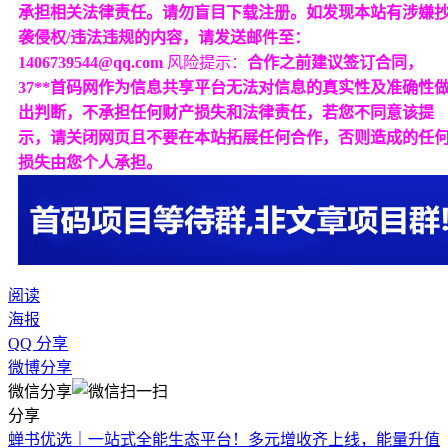
承担相关法律责任。请勿盲目下载注册。如发现本站有涉嫌
袭侵权/违法违规的内容，请发送邮件至：
1406739544@qq.com
风险提示：
合作之前建议签订合同，
37**首码网作为信息共享平台无法对信息的真实性及准确性
出判断，不承担任何财产损失和法律责任，若您不同意该提
示，请关闭网页且不要在本站拓展任何合作，否则造成的任
损失由您个人承担。
阅读
海报
QQ 分享
微博分享
微信分享
分享
蝉书优选｜一站式全能生态平台！多元增收齐上线，能量升值