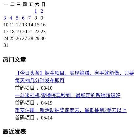
一
二
三
四
五
六
日
1
2
3
4
5
6
7
8
9
10
11
12
13
14
15
16
17
18
19
20
21
22
23
24
25
26
27
28
29
30
31
热门文章
【今日头条】掘金项目，实现躺赚，有手就能做，只要
每天抽几分钟发布即可
首码项目 ，
08-10
一斗米挂机,零撸提现秒到！最稳定的系统超级好
首码项目 ，
04-19
币安注册，新活动抽奖速度去，最低抽到2美刀以上
首码项目 ，
05-14
最近发表