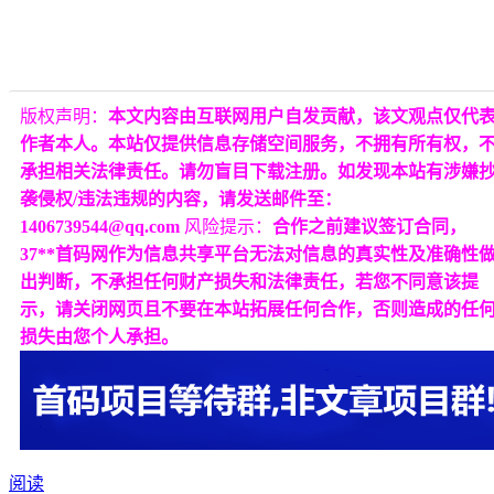
版权声明：
本文内容由互联网用户自发贡献，该文观点仅代
作者本人。本站仅提供信息存储空间服务，不拥有所有权，
承担相关法律责任。请勿盲目下载注册。如发现本站有涉嫌
袭侵权/违法违规的内容，请发送邮件至：
1406739544@qq.com
风险提示：
合作之前建议签订合同，
37**首码网作为信息共享平台无法对信息的真实性及准确性
出判断，不承担任何财产损失和法律责任，若您不同意该提
示，请关闭网页且不要在本站拓展任何合作，否则造成的任
损失由您个人承担。
阅读