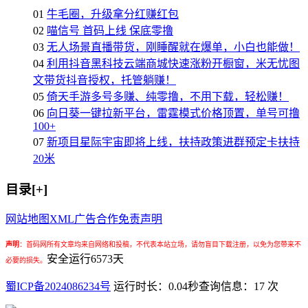
01
牛毛圈，升级拿分红赚红包
02
喵信号 首码上线 保底零撸
03
无人场景直播带货，刚睡醒就在爆单，小白也能做！
04
利用抖音黑科技云端商城快速涨粉开橱窗，米无忧图
文带货抖音授权，托管躺赚！
05
倚天手游多号多赚、纯零撸，不用下载，轻松赚！
06
向日葵一键拉新平台，雷霆模式价格顶置，单号可撸
100+
07
新项目星际宇宙即将上线，扶持政策进群预定卡扶持
20米
目录[+]
网站地图
XML
广告合作
免责声明
声明
：
首码网所有文章均来自网络和投稿，不代表本站立场，请勿盲目下载注册，以免为您带来不
安全运行
6573
天
必要的损失。
蜀ICP备2024086234号
运行时长：0.04秒
查询信息：17 次