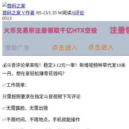
首码之家
V
作者
/
05-13
/
1.35 W阅读
/
0评论
05
13
💰斗音评论単来啦！稳定3-12元一単！新增视频种草代发10米
一丹，想在家轻松赚零花钱吗？
✅工作简単：
只需按照要求在指定斗音视频下写评论
✅无需露脸、无需出镜
✅不限时间、不限地点，手机就能操作