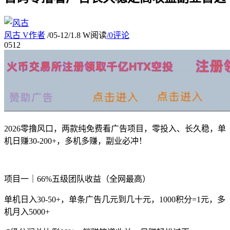
风古
V
作者
/
05-12
/
1.8 W阅读
/
0评论
05
12
2026零撸风口，两款纯免费看广告项目，零投入、长久稳，单
机日赚30-200+，多机多赚，副业必冲！
项目一｜66%五级团队收益（全网最高）
单机日入30-50+，单条广告几元到几十元，1000积分=1元，多
机月入5000+