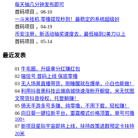
每天抽几分钟发布即可
首码项目 ，
08-10
一斗米挂机,零撸提现秒到！最稳定的系统超级好
首码项目 ，
04-19
币安注册，新活动抽奖速度去，最低抽到2美刀以上
首码项目 ，
05-14
最近发表
01
牛毛圈，升级拿分红赚红包
02
喵信号 首码上线 保底零撸
03
无人场景直播带货，刚睡醒就在爆单，小白也能做！
04
利用抖音黑科技云端商城快速涨粉开橱窗，米无忧图
文带货抖音授权，托管躺赚！
05
倚天手游多号多赚、纯零撸，不用下载，轻松赚！
06
向日葵一键拉新平台，雷霆模式价格顶置，单号可撸
100+
07
新项目星际宇宙即将上线，扶持政策进群预定卡扶持
20米