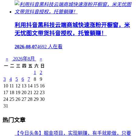
利用抖音黑科技云端商城快速涨粉开橱窗，米
无忧图文带货抖音授权，托管躺赚！
2026-08-07
4692 人在看
«
2026年8月
»
一
二
三
四
五
六
日
1
2
3
4
5
6
7
8
9
10
11
12
13
14
15
16
17
18
19
20
21
22
23
24
25
26
27
28
29
30
31
热门文章
【今日头条】掘金项目，实现躺赚，有手就能做，只要