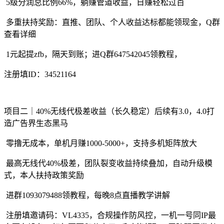
5级分润总比例66%，躺赚管道收益，日赚轻松过百
多重扶持奖励：直推、团队、个人收益达标都能领现金，Q群
查看详细
1元起提zfb，隔天到账；进Q群647542045领教程，
注册填ID：34521164
项目二｜40%无线代极差收益（长久稳定）后续有3.0，4.0打
造广告界生态黑马
零撸无成本，单机月赚1000-5000+，支持多机矩阵放大
最高无线代40%极差，团队裂变收益持续叠加，自动升级模
式，本人扶持政策奖励
进群1093079488领教程，每晚8点直播教学讲解
注册填邀请码：VL4335，合规操作防风控，一机一号同IP最